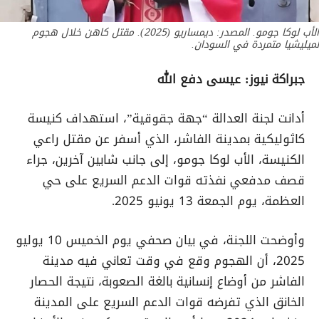
الأب لوكا جومو. المصدر: ديمساريو (2025). مقتل كاهن خلال هجوم
لميليشيا متمردة في السودان.
جبراكة نيوز: عيسى دفع الله
أدانت لجنة العدالة “جهة جقوقية”، استهداف كنيسة
كاثوليكية بمدينة الفاشر، الذي أسفر عن مقتل راعي
الكنيسة، الأب لوكا جومو، إلى جانب شابين آخرين، جراء
قصف مدفعي نفذته قوات الدعم السريع على حي
العظمة، يوم الجمعة 13 يونيو 2025.
وأوضحت اللجنة، في بيان صحفي يوم الخميس 10 يوليو
2025، أن الهجوم وقع في وقت تعاني فيه مدينة
الفاشر من أوضاع إنسانية بالغة الصعوبة، نتيجة الحصار
الخانق الذي تفرضه قوات الدعم السريع على المدينة