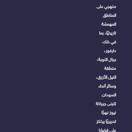
منهجي على
المناطق
المهمشة
تاريخيًا، بما
في ذلك
دارفور،
جبال النوبة،
منطقة
النيل الأزرق،
وسائر أنحاء
السودان.
تتبنى جبراكة
نيوز نهجًا
تحريريًا يرتكز
على قضايا