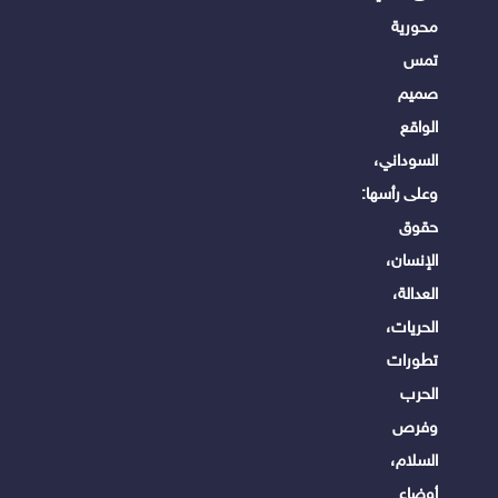
محورية
تمس
صميم
الواقع
السوداني،
وعلى رأسها:
حقوق
الإنسان،
العدالة،
الحريات،
تطورات
الحرب
وفرص
السلام،
أوضاع