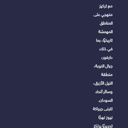
مع تركيز
منهجي على
المناطق
المهمشة
تاريخيًا، بما
في ذلك
دارفور،
جبال النوبة،
منطقة
النيل الأزرق،
وسائر أنحاء
السودان.
تتبنى جبراكة
نيوز نهجًا
تحريريًا يرتكز