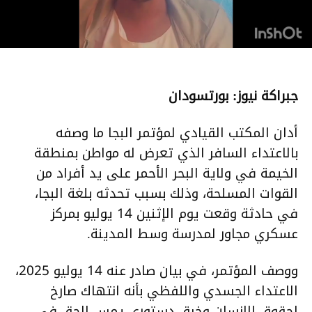
جبراكة نيوز: بورتسودان
أدان المكتب القيادي لمؤتمر البجا ما وصفه
بالاعتداء السافر الذي تعرض له مواطن بمنطقة
الخيمة في ولاية البحر الأحمر على يد أفراد من
القوات المسلحة، وذلك بسبب تحدثه بلغة البجا،
في حادثة وقعت يوم الإثنين 14 يوليو بمركز
عسكري مجاور لمدرسة وسط المدينة.
ووصف المؤتمر، في بيان صادر عنه 14 يوليو 2025،
الاعتداء الجسدي واللفظي بأنه انتهاك صارخ
لحقوق الإنسان وخرق دستوري يمس الحق في