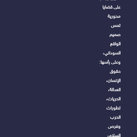
على قضايا
محورية
تمس
صميم
الواقع
السوداني،
وعلى رأسها:
حقوق
الإنسان،
العدالة،
الحريات،
تطورات
الحرب
وفرص
السلام،