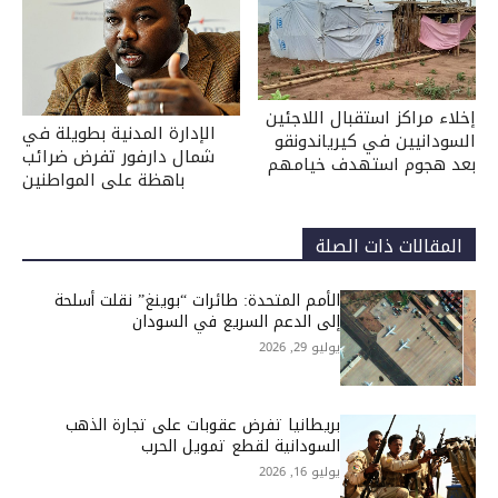
إخلاء مراكز استقبال اللاجئين
الإدارة المدنية بطويلة في
السودانيين في كيرياندونقو
شمال دارفور تفرض ضرائب
بعد هجوم استهدف خيامهم
باهظة على المواطنين
المقالات ذات الصلة
الأمم المتحدة: طائرات “بوينغ” نقلت أسلحة
إلى الدعم السريع في السودان
يوليو 29, 2026
بريطانيا تفرض عقوبات على تجارة الذهب
السودانية لقطع تمويل الحرب
يوليو 16, 2026