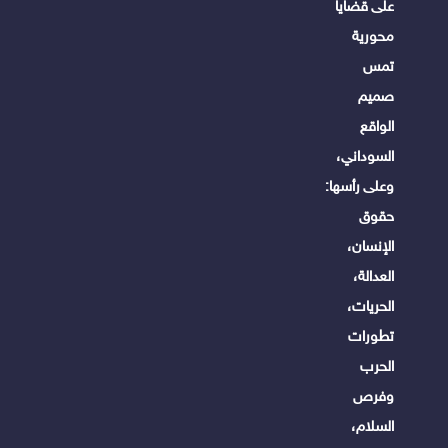
على قضايا
محورية
تمس
صميم
الواقع
السوداني،
وعلى رأسها:
حقوق
الإنسان،
العدالة،
الحريات،
تطورات
الحرب
وفرص
السلام،