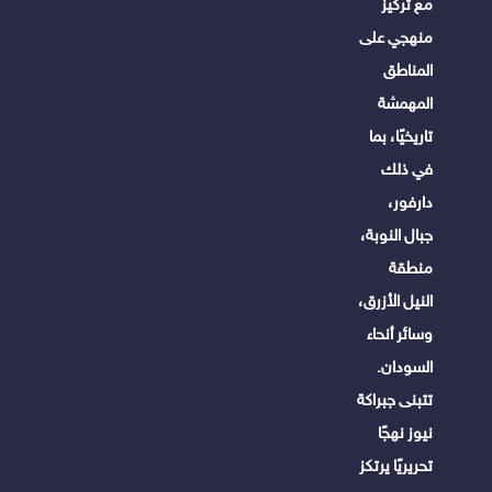
مع تركيز
منهجي على
المناطق
المهمشة
تاريخيًا، بما
في ذلك
دارفور،
جبال النوبة،
منطقة
النيل الأزرق،
وسائر أنحاء
السودان.
تتبنى جبراكة
نيوز نهجًا
تحريريًا يرتكز