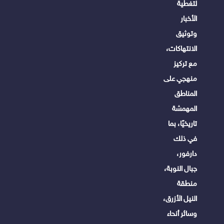
لتغطية
الأخبار
وتوثيق
الانتهاكات،
مع تركيز
منهجي على
المناطق
المهمشة
تاريخيًا، بما
في ذلك
دارفور،
جبال النوبة،
منطقة
النيل الأزرق،
وسائر أنحاء