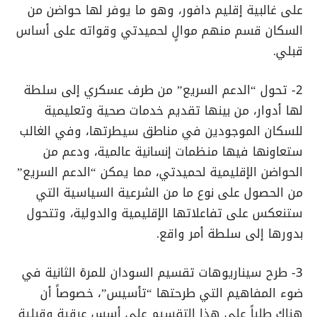
على غالبية إقليم دافور، وهو ما يوفر لها حواضن من
السكان قسم منهم موالٍ لحميدتي وقواته على أساس
قبلي.
2- تحول “الدعم السريع” من طرف عسكري إلى سلطة
لها أدوار، من بينها تقديم خدمات صحية وتعليمية
للسكان الموجودين في مناطق سيطرتها، وفي الغالب
ستعاونها فيها منظمات إنسانية عالمية، ودعم من
الحواضن الإقليمية لحميدتي، مما يمكن “الدعم السريع”
من الحصول على نوع ما من الشرعية السياسية التي
ستنعكس على تفاعلاتها الإقليمية والدولية، وتتحول
بدورها إلى سلطة أمر واقع.
3- طرح سيناريوهات تقسيم السودان للمرة الثانية في
ضوء المفاهيم التي طرحتها “تأسيس”، خصوصاً أن
هناك طلباً على هذا التقسيم على أسس عرقية وقبلية