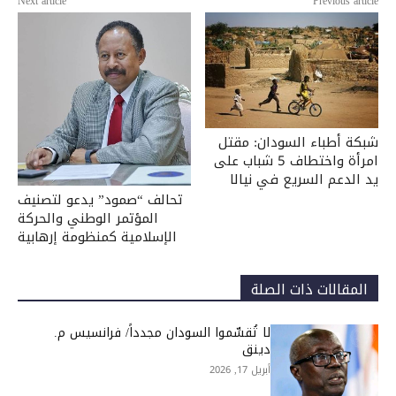
Next article
Previous article
شبكة أطباء السودان: مقتل
امرأة واختطاف 5 شباب على
يد الدعم السريع في نيالا
تحالف “صمود” يدعو لتصنيف
المؤتمر الوطني والحركة
الإسلامية كمنظومة إرهابية
المقالات ذات الصلة
لا تُقسِّموا السودان مجدداً/ فرانسيس م.
دينق
أبريل 17, 2026