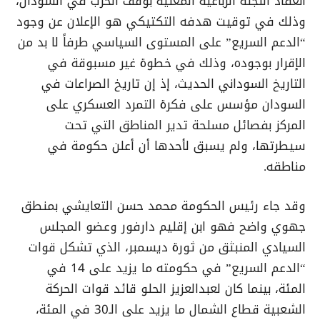
انعقاد اللجنة الرباعية المعنية بوقف الحرب في السودان،
وذلك في توقيت هدفه التكتيكي هو الإعلان عن وجود
“الدعم السريع” على المستوى السياسي طرفاً لا بد من
الإقرار بوجوده، وذلك في خطوة غير مسبوقة في
التاريخ السوداني الحديث، إذ إن تاريخ الصراعات في
السودان مؤسس على فكرة التمرد العسكري على
المركز بفصائل مسلحة تدير المناطق التي تحت
سيطرتها، ولم يسبق لأحدها أن أعلن حكومة في
مناطقه.
وقد جاء رئيس الحكومة محمد حسن التعايشي بمنطق
جهوي واضح فهو ابن إقليم دارفور وعضو المجلس
السيادي المنبثق من ثورة ديسمبر، الذي تشكل قوات
“الدعم السريع” في حكومته ما يزيد على 14 في
المئة، بينما كان لعبدالعزيز الحلو قائد قوات الحركة
الشعبية قطاع الشمال ما يزيد على الـ30 في المئة،