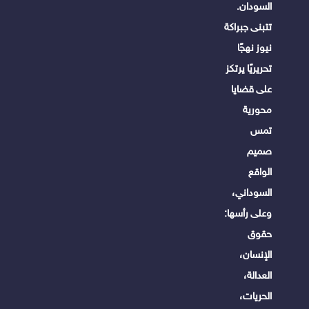
السودان.
تتبنى جبراكة
نيوز نهجًا
تحريريًا يرتكز
على قضايا
محورية
تمس
صميم
الواقع
السوداني،
وعلى رأسها:
حقوق
الإنسان،
العدالة،
الحريات،