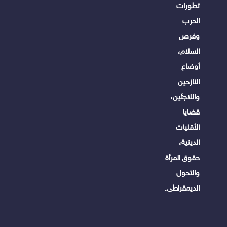
تطورات
الحرب
وفرص
السلام،
أوضاع
النازحين
واللاجئين،
قضايا
الأقليات
الدينية،
حقوق المرأة
والتحول
الديمقراطى.