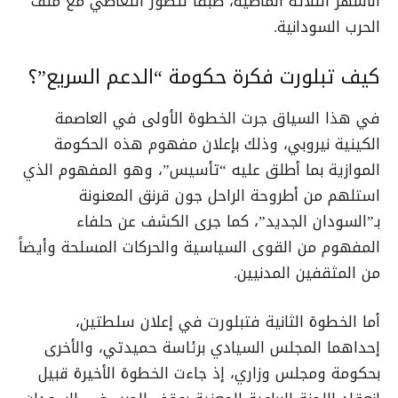
الأشهر الثلاثة الماضية، طبقاً لتطور التعاطي مع ملف
الحرب السودانية.
كيف تبلورت فكرة حكومة “الدعم السريع”؟
في هذا السياق جرت الخطوة الأولى في العاصمة
الكينية نيروبي، وذلك بإعلان مفهوم هذه الحكومة
الموازية بما أطلق عليه “تأسيس”، وهو المفهوم الذي
استلهم من أطروحة الراحل جون قرنق المعنونة
بـ”السودان الجديد”، كما جرى الكشف عن حلفاء
المفهوم من القوى السياسية والحركات المسلحة وأيضاً
من المثقفين المدنيين.
أما الخطوة الثانية فتبلورت في إعلان سلطتين،
إحداهما المجلس السيادي برئاسة حميدتي، والأخرى
بحكومة ومجلس وزاري، إذ جاءت الخطوة الأخيرة قبيل