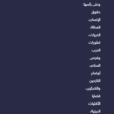
وعلى رأسها:
حقوق
الإنسان،
العدالة،
الحريات،
تطورات
الحرب
وفرص
السلام،
أوضاع
النازحين
واللاجئين،
قضايا
الأقليات
الدينية،