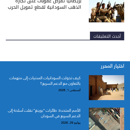
بريطانيا تفرض عقوبات على تجارة
الذهب السودانية لقطع تمويل الحرب
أحدث التعليقات
اختيار المحرر
كيف تحولت السودانيات المدنيات إلى متهمات
بالتعاون مع الدعم السريع؟
أغسطس 1, 2026
الأمم المتحدة: طائرات “بوينغ” نقلت أسلحة إلى
الدعم السريع في السودان
يوليو 29, 2026