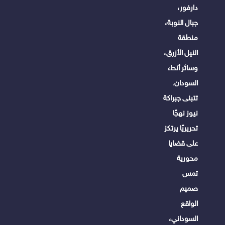
دارفور،
جبال النوبة،
منطقة
النيل الأزرق،
وسائر أنحاء
السودان.
تتبنى جبراكة
نيوز نهجًا
تحريريًا يرتكز
على قضايا
محورية
تمس
صميم
الواقع
السوداني،