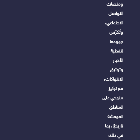
ومنصات
التواصل
الاجتماعي،
وتُكرّس
جهودها
لتغطية
الأخبار
وتوثيق
الانتهاكات،
مع تركيز
منهجي على
المناطق
المهمشة
تاريخيًا، بما
في ذلك