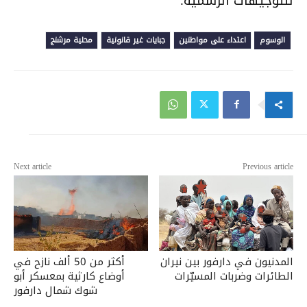
للتوجيهات الرسمية.
الوسوم
اعتداء على مواطنين
جبايات غير قانونية
محلية مرشنج
Next article
Previous article
المدنيون في دارفور بين نيران
أكثر من 50 ألف نازح في
الطائرات وضربات المسيّرات
أوضاع كارثية بمعسكر أبو
شوك شمال دارفور