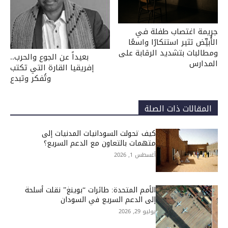
جريمة اغتصاب طفلة في
الأُبيِّض تثير استنكارًا واسعًا
ومطالبات بتشديد الرقابة على
بعيداً عن الجوع والحرب..
المدارس
إفريقيا القارة التي تكتب
وتُفكر وتبدع
المقالات ذات الصلة
كيف تحولت السودانيات المدنيات إلى
متهمات بالتعاون مع الدعم السريع؟
أغسطس 1, 2026
الأمم المتحدة: طائرات “بوينغ” نقلت أسلحة
إلى الدعم السريع في السودان
يوليو 29, 2026