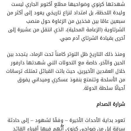
شهدتها كرنوي وضواحيها مطلع أكتوبر الجاري ليست
وليدة اللحظة، بل امتداد لنزاع تاريخي يعود إلى أكثر من
سبعين عامًا بين فخذين من الزغاوة حول منصب
الشرتاوية (الزعامة المحلية)، الذي انتقل من عشيرة إلى
أخرى بقيادة الشرتاي آدم صبي.
ومنذ ذلك التاريخ ظل التوتر كامناً تحت الرماد، يتجدد بين
الحين والآخر، خاصة مع التحولات التي شهدتها دارفور
خلال العقدين الأخيرين، حيث باتت القبائل تمتلك ترسانات
من الأسلحة وتتمتع بنفوذ عسكري وميداني يفوق
أحيانًا سلطة الدولة.
شرارة الصدام
تعود بداية الأحداث الأخيرة – وفقًا لشهود – إلى حادثة
سرقة إبل من ضواحي كرنوي اُتُّهم فيها أقرباء القائد