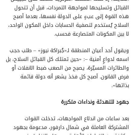
القبائل وتسليحها لمواجهة التمردات، قبل أن تتحول
هذه القوة إلى عبءٍ على الدولة نفسها، بعدما أصبح
السلاح يُستخدم لتصفية الحسابات داخل المكون الواحد،
لا بين المكونات المتصارعة فحسب.
ويقول أحد أعيان المنطقة لـ«جُبراكة نيوز» – طلب حجب
اسمه لدواعٍ أمنية –: «حين تمتلك كل القبائل السلاح، بل
والطائرات المسيّرة، يصبح من الصعب ضبط الانفلات أو
فرض القانون. أصبح كل فخذ يشعر أنه دولة قائمة
بذاتها».
جهود للتهدئة ونداءات متكررة
بعد ساعات من اندلاع المواجهات، تدخلت القوات
المشتركة العاملة في شمال دارفور، مدعومة بجهود