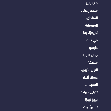
مع تركيز
منهجي على
المناطق
المهمشة
تاريخيًا، بما
في ذلك
دارفور،
جبال النوبة،
منطقة
النيل الأزرق،
وسائر أنحاء
السودان.
تتبنى جبراكة
نيوز نهجًا
تحريريًا يرتكز