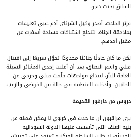
السابق بخيت دبجو.
وإثر الحادث، أصدر وكيل الشرتاي آدم صبي تعليمات
بملاحقة الجناة، لتندلع اشتباكات مسلحة أسفرت عن
مقتل أحدهم.
لكن ما كان حادثًا جنائيًا محدودًا تحوّل سريعًا إلى اقتتال
قبلي واسع النطاق، بعد أن أعلنت إحدى العشائر التعبئة
العامة للثأر، لتندلع مواجهات خلّفت قتلى وجرحى من
الجانبين، وأدخلت المنطقة في حالة من الفوضى والرعب.
دروس من دارفور القديمة
يرى مراقبون أن ما حدث في كرنوي لا يمكن فصله عن
بنية العنف التي تأسست عليها الدولة السودانية
الحديثة، إذ ظلت السلطة المركزية تعتمد على تجييش