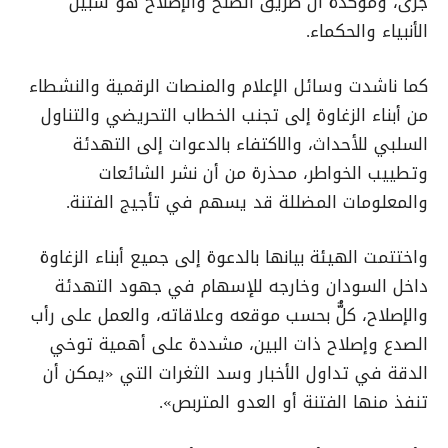
جرى، ومؤكدة أن طريق الصلح والإصلاح هو سبيل
الأنبياء والحكماء.
كما ناشدت وسائل الإعلام والمنصات الرقمية والنشطاء
من أبناء الزغاوة إلى تجنب الخطاب التحريضي والتناول
السلبي للأحداث، والاكتفاء بالدعوات إلى التهدئة
وتطييب الخواطر، محذرة من أن نشر الشائعات
والمعلومات المضللة قد يسهم في تأجيج الفتنة.
واختتمت الهيئة بيانها بالدعوة إلى جميع أبناء الزغاوة
داخل السودان وخارجه للإسهام في جهود التهدئة
والإصلاح، كلٌّ بحسب موقعه وعلاقاته، والعمل على رأب
الصدع وإصلاح ذات البين، مشددة على أهمية توخي
الدقة في تداول الأخبار وسد الثغرات التي «يمكن أن
تنفذ منها الفتنة أو العدو المتربص».