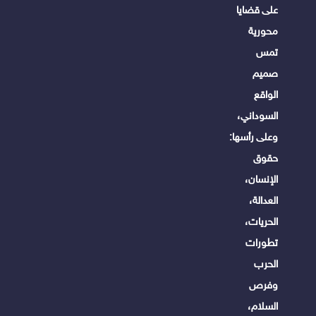
على قضايا
محورية
تمس
صميم
الواقع
السوداني،
وعلى رأسها:
حقوق
الإنسان،
العدالة،
الحريات،
تطورات
الحرب
وفرص
السلام،