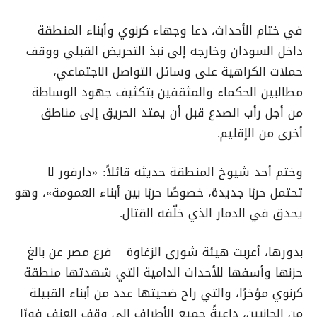
في ختام الأحداث، دعا وجهاء كرنوي وأبناء المنطقة
داخل السودان وخارجه إلى نبذ التحريض القبلي ووقف
حملات الكراهية على وسائل التواصل الاجتماعي،
مطالبين الحكماء والمثقفين بتكثيف جهود الوساطة
من أجل رأب الصدع قبل أن يمتد الحريق إلى مناطق
أخرى من الإقليم.
وختم أحد شيوخ المنطقة حديثه قائلاً: «دارفور لا
تحتمل حربًا جديدة، خصوصًا حربًا بين أبناء العمومة»، وهو
يحدق في الدمار الذي خلّفه القتال.
بدورها، أعربت هيئة شورى الزغاوة – فرع مصر عن بالغ
حزنها وأسفها للأحداث الدامية التي شهدتها منطقة
كرنوي مؤخرًا، والتي راح ضحيتها عدد من أبناء القبيلة
من الجانبين، داعيةً جميع الأطراف إلى وقف العنف فورًا