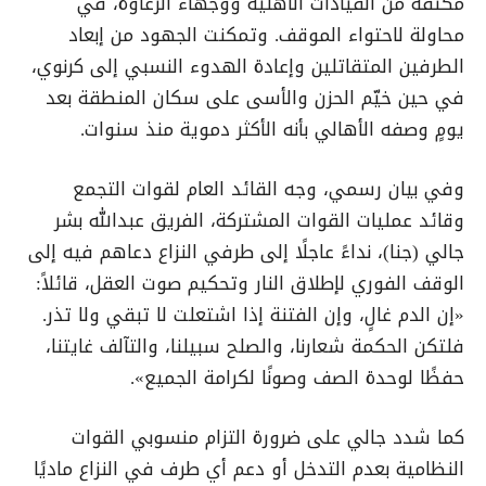
مكثفة من القيادات الأهلية ووجهاء الزغاوة، في
محاولة لاحتواء الموقف. وتمكنت الجهود من إبعاد
الطرفين المتقاتلين وإعادة الهدوء النسبي إلى كرنوي،
في حين خيّم الحزن والأسى على سكان المنطقة بعد
يومٍ وصفه الأهالي بأنه الأكثر دموية منذ سنوات.
وفي بيان رسمي، وجه القائد العام لقوات التجمع
وقائد عمليات القوات المشتركة، الفريق عبدالله بشر
جالي (جنا)، نداءً عاجلًا إلى طرفي النزاع دعاهم فيه إلى
الوقف الفوري لإطلاق النار وتحكيم صوت العقل، قائلاً:
«إن الدم غالٍ، وإن الفتنة إذا اشتعلت لا تبقي ولا تذر.
فلتكن الحكمة شعارنا، والصلح سبيلنا، والتآلف غايتنا،
حفظًا لوحدة الصف وصونًا لكرامة الجميع».
كما شدد جالي على ضرورة التزام منسوبي القوات
النظامية بعدم التدخل أو دعم أي طرف في النزاع ماديًا