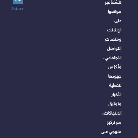
تنشط عبر
Twitter
موقعها
على
الإنترنت
ومنصات
التواصل
الاجتماعي،
وتُكرّس
جهودها
لتغطية
الأخبار
وتوثيق
الانتهاكات،
مع تركيز
منهجي على