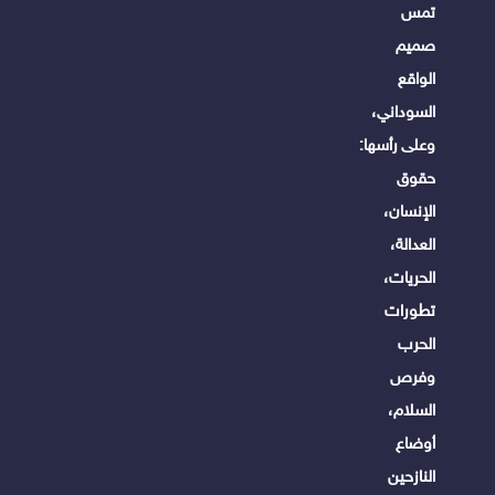
تمس
صميم
الواقع
السوداني،
وعلى رأسها:
حقوق
الإنسان،
العدالة،
الحريات،
تطورات
الحرب
وفرص
السلام،
أوضاع
النازحين