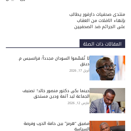
منتدى صحفيات دارفور يطالب
بإنهاء الافلات من العقاب
على الجرائم ضد الصحفيين
المقالات ذات الصلة
لا تُقسِّموا السودان مجدداً/ فرانسيس م.
دينق
أبريل 17, 2026
حينما بكى دكتور منصور خالد! تصنيف
الجماعة ليد آثمة ودين مستحق
مارس 12, 2026
مضيق “هرمز” بين حافة الحرب وفرصة
السياسة