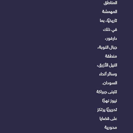
المناطق
المهمشة
تاريخيًا، بما
في ذلك
دارفور،
جبال النوبة،
منطقة
النيل الأزرق،
وسائر أنحاء
السودان.
تتبنى جبراكة
نيوز نهجًا
تحريريًا يرتكز
على قضايا
محورية