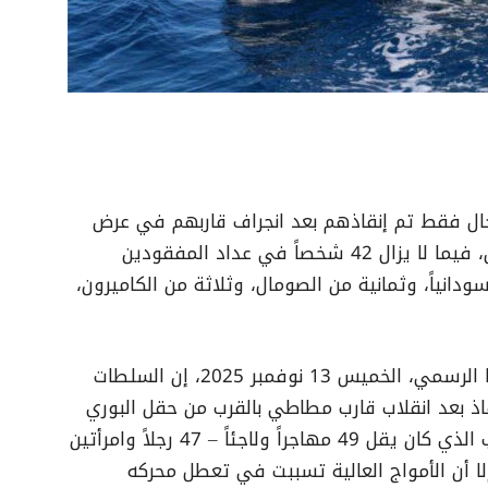
ال فقط تم إنقاذهم بعد انجراف قاربهم في عرض
البحر لمدة ستة أيام، بينهم أربعة سودانيين، فيما لا يزال 42 شخصاً في عداد المفقودين
ُفترض أنهم لقوا حتفهم، من بينهم 29 سودانياً، وثمانية من الصومال، وثلاثة من الكاميرون،
وقالت المنظمة في بيان صادر عن متحدثها الرسمي، الخميس 13 نوفمبر 2025، إن السلطات
لية بحث وإنقاذ بعد انقلاب قارب مطاطي بالقرب من حقل البوري
النفطي. ووفقاً لروايات الناجين، فإن القارب الذي كان يقل 49 مهاجراً ولاجئاً – 47 رجلاً وامرأتين
إلا أن الأمواج العالية تسببت في تعطل محركه