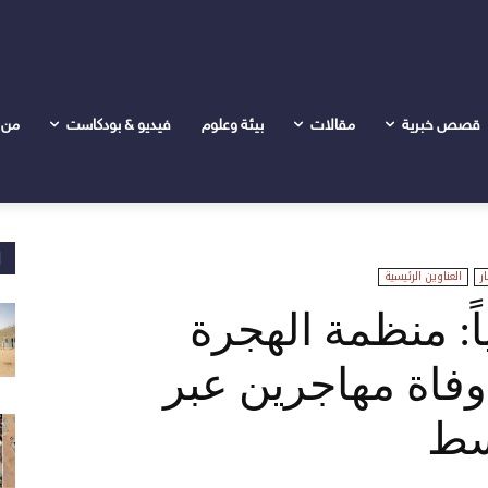
قصص خبرية
مقالات
بيئة وعلوم
فيديو & بودكاست
من 
ا
ار
العناوين الرئيسية
2 سودانياً: منظمة الهجرة
فاة مهاجرين عبر
وسط