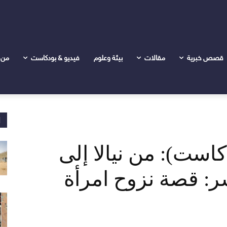
ة مرورا بالفاشر: قصة نزوح امرأة...
قصص خبرية
مقالات
بيئة وعلوم
فيديو & بودكاست
من 
ا
است): من نيالا إلى
ر: قصة نزوح امرأة