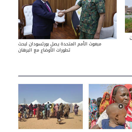
ل
ز
ي
ا
د
ن
مبعوث الأمم المتحدة يصل بورتسودان لبحث
ة
تطورات الأوضاع مع البرهان
أ
و
خ
ف
ض
م
س
ت
و
ى
ا