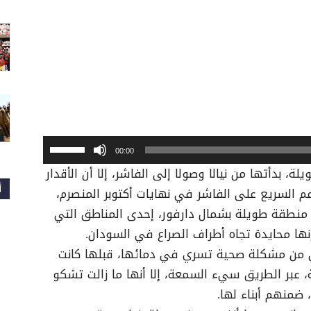
ا
00:00
س
، بدأتها من نيالا وصولا إلى الفاشر، إلا أن الأقدار
ت
أ
 السريع على الفاشر في نهايات أكتوبر المنصرم،
خ
نطقة طويلة بشمال دارفور، إحدى المناطق التي
د
ها محايدة تجاه أطراف الصراع في السودان.
م
ني من مشكلة صحية تسري في دمائها، قبلها كانت
م
عبر الطريق سيء السمعة، إلا أنها ما زالت تشكو
ف
ا
 ضمنهم أبناء لها.
ت