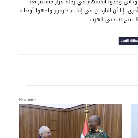
وداني وجدوا أنفسهم في رحلة فرار مستمر بعد
ي
ول أخرى، إلا أن النازحين في إقليم دارفور واجهوا أوضاعا
ح
تيح له حتى الهرب.
ا
ل
أ
عاناة النساء
س
ه
م
أ
ع
ل
ى
Next article
/
أ
س
ف
ل