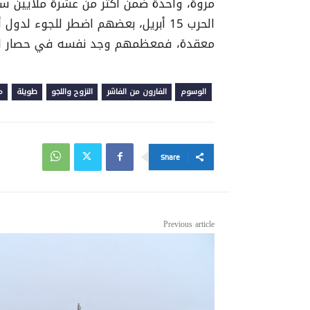
مروة، واحدة ضمن أكثر من عشرة ملايين س
الحرب 15 أبريل، بعضهم اضطر للجوء لد
معقدة، فمعظمهم وجد نفسه في حصار لا ي
الوسوم
الفارون من الفاشر
النزوح واللجو
طويلة
م
Share
Previous article