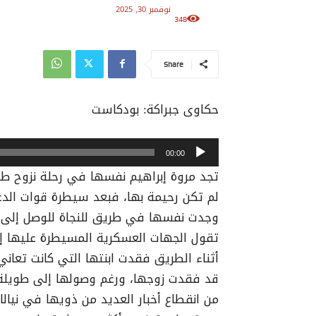
نوفمبر 30, 2025
348
Share
حكاوى جبراكة: بودكاست
م
00:00
ش
تجد مروة إبراهيم نفسها في رحلة نزوح طويلة
غ
لم تكن رحيمة بها، فبعد سيطرة قوات الدعم
ل
وجدت نفسها في طريق للنجاة للوصل إلى م
ا
تقول الجهات العسكرية المسيطرة عليها إن
ل
ص
أثناء الطريق فقدت ابنتها التي كانت تعا
و
قد فقدت زوجها، ورغم وصولها إلى طويلة، 
ت
من انقطاع أخبار العديد من ذويها في نيالا،