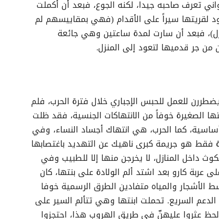
اني تعرف صاحبه جيدا، لكنه الجوع، فبعد أن أكملت
د لقريتها سيراً على الأقدام (فهي بمقاييسهم لم
زل)، فبعد أن سارت لمدة ساعتين وهي جائعة
من جر قدميها لتعود إلى المنزل.
طررن للعمل للحبس الإجباري خلال فترة الحرب، فلم
ا الصغيرة خوفاً من الانتهاكات الجنسية، فقد ظلت
ساسية، كما الحرب، هي انتهاك أجساد النساء، وفي
 فقط هو جريمة كبرى ناهيك عن التهديد باغتصابها
ث داخل المنازل، لا يخرجن منها إلا للطبيب وفي
ى عربة كارو بعد اشتد ألم الولادة على بنتها، كان
الأشجار والمياه متفادين الطرق الرسمية خوفا
الدعم السريع. تحملت ابنتها وهي تتألم السير على
 الحظ عثروا عليهنّ في طريق الهروب هذا، احتجزوا