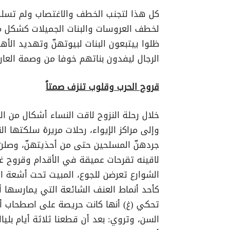
كل هذا لتجنب الخطف والاغتصاب ولم تسلم 
لخطف العروسات والبنات الجميلات كشكل من
ظلوا ييتبعون البنات لبيوتهنّ وتهديد الأه
الرجال ليفدون بناتهم خوفا من وصمة العار.
قروح الحرب وقلوب تنزف صمتاً
خلال رحلة النزوح لاقت النساء أشكال من ال
وإلى مراكز الإيواء، رحلات مريرة سلكتها ال
جردهنّ المسلحين حتى من أحذيتهنّ، وصلن م
لاقينه تقرحات عميقة في الأقدام وقروح غ
الشوارع تعرضن للجوع، المبيت تحت أشعة ال
كأحد أنماط العنف الشائعة التي يمارسها أفر
تحكي (غ) أنها كانت حريصة على اصطحاب أط
السن، وتروي: بعد أن قطعنا ثلاثة أيام بليا