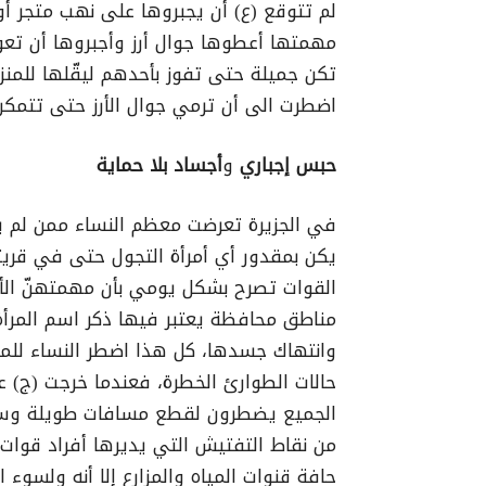
لم تتوقع (ع) أن يجبروها على نهب متجر أو
مهمتها أعطوها جوال أرز وأجبروها أن تعو
تكن جميلة حتى تفوز بأحدهم ليقّلها للمن
اضطرت الى أن ترمي جوال الأرز حتى تتمكن 
حبس إجباري
و
أجساد بلا حماية
في الجزيرة تعرضت معظم النساء ممن لم يض
يكن بمقدور أي أمرأة التجول حتى في قريته
القوات تصرح بشكل يومي بأن مهمتهنّ الأ
مناطق محافظة يعتبر فيها ذكر اسم المرأة
وانتهاك جسدها، كل هذا اضطر النساء للمكو
حالات الطوارئ الخطرة، فعندما خرجت (ج) عل
الجميع يضطرون لقطع مسافات طويلة وسط 
من نقاط التفتيش التي يديرها أفراد قوات 
حافة قنوات المياه والمزارع إلا أنه ولسوء