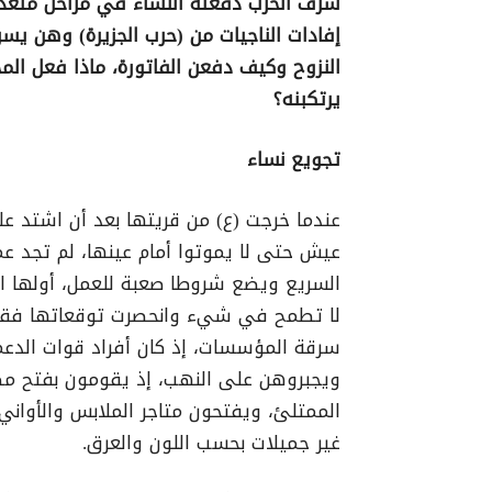
شرف الحرب دفعته النساء في مراحل متعدد
إفادات الناجيات من (حرب الجزيرة) وهن يس
النزوح وكيف دفعن الفاتورة، ماذا فعل الم
يرتكبنه؟
تجويع نساء
عندما خرجت (ع) من قريتها بعد أن اشتد ع
عيش حتى لا يموتوا أمام عينها، لم تجد ع
السريع ويضع شروطا صعبة للعمل، أولها ال
لا تطمح في شيء وانحصرت توقعاتها فقط
سرقة المؤسسات، إذ كان أفراد قوات الدعم
ويجبروهن على النهب، إذ يقومون بفتح مصا
الممتلئ، ويفتحون متاجر الملابس والأواني ب
غير جميلات بحسب اللون والعرق.