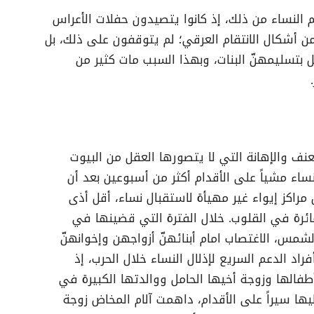
النساء من ذلك، إذ كانوا يتصيدون حفلات الأعراس
 أشكال الانتقام العرقي؛ لم يتوقفون على ذلك، بل
ل بتسليمهنّ البنات، وبهذا السبب مات كثير من
عنف والإهانة التي لا يتصورها العقل من البيوت
نساء مشياً على الأقدام أكثر من أسبوعين بعد أن
راكز إيواء غير مهيأة لاستقبال نساء، أقل أذى
ائرة في القلوب. خلال الفترة التي قضينها في
شمس، الاغتصاب امام أبنائهنّ أزواجهن وإخوانهنّ
اد الدعم السريع لإذلال النساء خلال الحرب، إذ
فالها وزوجة أخيها الحامل ووالدتها الكبيرة في
ليها سيراً على الأقدام، داهمت آلام المخاض زوجة