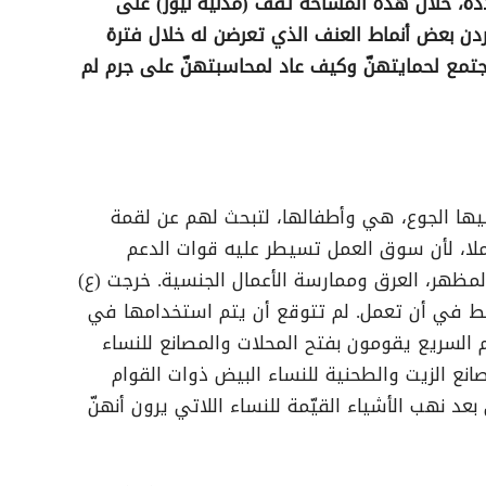
ة، خلال هذه المساحة تقف (مدنية نيوز) على
ردن بعض أنماط العنف الذي تعرضن له خلال فترة
جتمع لحمايتهنّ وكيف عاد لمحاسبتهنّ على جرم لم
ليها الجوع، هي وأطفالها، لتبحث لهم عن لقمة
ملا، لأن سوق العمل تسيطر عليه قوات الدعم
مظهر، العرق وممارسة الأعمال الجنسية. خرجت (ع)
 في أن تعمل. لم تتوقع أن يتم استخدامها في
 السريع يقومون بفتح المحلات والمصانع للنساء
نع الزيت والطحنية للنساء البيض ذوات القوام
عد نهب الأشياء القيّمة للنساء اللاتي يرون أنهنّ