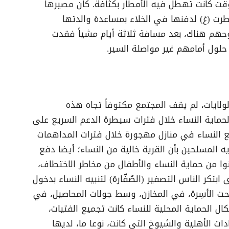
ت كانت تهطل فيه الأمطار بكثافة. كان مصيرها
رت (غ) لدفنها في الخلاء بمساعدة والدتها
وحهم هناك، بعد مسافة ثلاثة أيام مشياً فقدت
حلول أمامهم غير مواصلة السير.
ولايات، لم يقف المجتمع مكتوفاً تجاه هذه
 لحماية النساء خلال فترات سيطرة الدعم السريع على
مع النساء في منازل مهجورة خلال فترات المداهمات
ه المسلحين بأن القرية خالية من النساء؛ أيضا دفع
وا من حماية النساء والأطفال من مخاطر الاختطاف،
تكر الناس التصفير (الصُفّارة) لتنبيه النساء بدخول
حت الأسِرة، في المخازن، وسط جولات المحاصيل، في
ال الحماية المحلية للنساء كانت تجميع الفتيات،
ات الأهلية والشيوخ التي كانت، نوعا ما، لديها