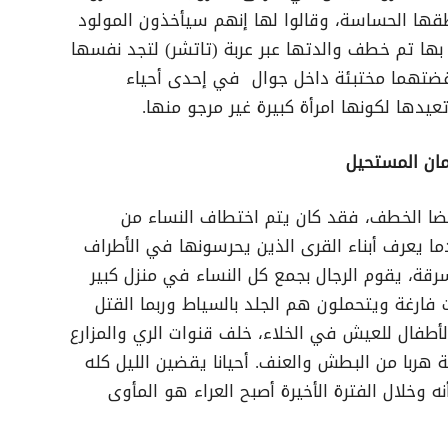
قها الحساسة، وقالوا لها إنهم سيأخذون المولود
بها تم خطف والدتها عبر عربة (تاتشر) لتجد نفسها
 قضتهما مختبئة داخل جوال في إحدى أحياء
يدها لكونها امرأة كبيرة غير مرجو منها.
مان المستحيل
يضا الخطف، فقد كان يتم اختطاف النساء من
دما يعرف أبناء القرى الذين يحرسونها في الأطراف
قة، يقوم الرجال بجمع كل النساء في منزل كبير
ت فارغة ويتحملون هم الجلد بالسياط وربما القتل
لأطفال للعيش في الخلاء، خلف قنوات الري والمزارع
 هربا من البطش والعنف. أحيانا يقضين الليل كله
ه وخلال الفترة الأخيرة أصبح العراء هو المأوى