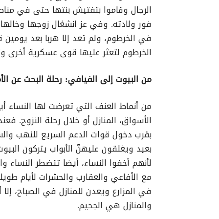
الرجال وقاموا بتفتيش بنتها حتى في مناط
فور ولادته. وفي عز انشغال زوجها وخالها 
في الخرطوم، ولم تعد إلا هربا بعد يومين
الخرطوم لتعثر عليها قوى عسكرية أخرى وتع
من البيوت إلى الفيافي: رحلة البحث عن الأ
من أنماط العنف التي تعرضت لها النساء أ
الأسواق، المنازل أو خلال رحلة النزوح. فعن
بقرب دخول قوات الدعم السريع للنهب والسر
بعيد ويغلقون عليهنّ الأبواب يتركون البيو
لأنهم أخفوا النساء، أيضا تتضطر النساء وا
مع الأفاعي والعقارب والحشرات لأيام طويلة
في المزارع ويعدن للمنازل في الصباح، إلا أن
والمنازل هي الجحيم.