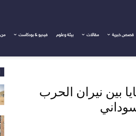
رب ووصمة المجتمع السوداني
قصص خبرية
مقالات
بيئة وعلوم
فيديو & بودكاست
من 
ا
يا بين نيران الحرب
سوداني