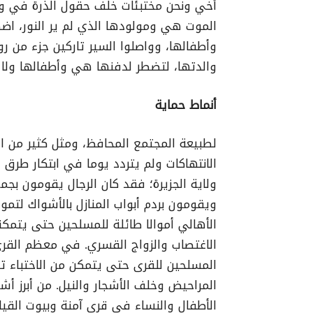
أخي ونحن مختبئات خلف حقول الذرة في وق
الموت هي ومولودها الذي لم ير النور، اضط
وأطفالها، وواصلوا السير تاركين جزء من ر
والدتها، لتضطر لدفنها هي وأطفالها ولا 
أنماط حماية
لطبيعة المجتمع المحافظ، ومثل كثير من ال
الانتهاكات ولم يتردد يوما في ابتكار طرق
ولاية الجزيرة؛ فقد كان الرجال يقومون بج
ويقومون بردم أبواب المنازل بالأشواك لتموي
الأهالي أموالا طائلة للمسلحين حتى يتمكن
الاغتصاب والزواج القسري. في معظم القرى اب
المسلحين للقرى حتى يتمكن من الاختباء ت
المراحيض وخلف الأشجار والنيل. من أبرز أشك
الأطفال والنساء في قرى آمنة وبيوت القياد