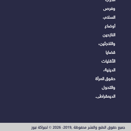
وفرص
السلام،
أوضاع
النازحين
واللاجئين،
قضايا
الأقليات
الدينية،
حقوق المرأة
والتحول
الديمقراطى.
جميع حقوق الطبع والنشر محفوظة ,2019- 2026 © لجبراكة نيوز