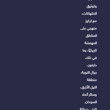
وتوثيق
الانتهاكات،
مع تركيز
منهجي على
المناطق
المهمشة
تاريخيًا، بما
في ذلك
دارفور،
جبال النوبة،
منطقة
النيل الأزرق،
وسائر أنحاء
السودان.
تتبنى جبراكة