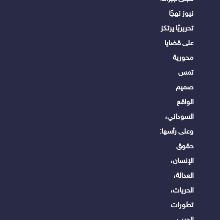
نيوز نهجًا
تحريريًا يرتكز
على قضايا
محورية
تمس
صميم
الواقع
السوداني،
وعلى رأسها:
حقوق
الإنسان،
العدالة،
الحريات،
تطورات
الحرب