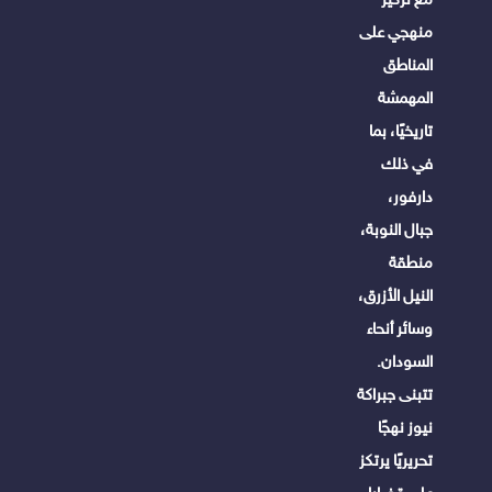
منهجي على
المناطق
المهمشة
تاريخيًا، بما
في ذلك
دارفور،
جبال النوبة،
منطقة
النيل الأزرق،
وسائر أنحاء
السودان.
تتبنى جبراكة
نيوز نهجًا
تحريريًا يرتكز