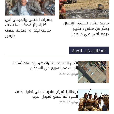
عشرات القتلى والجرحى في
مرصد مشاد لحقوق الإنسان
كتيلا إثر قصف استهدف
يحذّر من مشروع تغيير
موكب للإدارة المدنية بجنوب
ديمغرافي في دارفور
دارفور
المقالات ذات الصلة
الأمم المتحدة: طائرات “بوينغ” نقلت أسلحة
إلى الدعم السريع في السودان
يوليو 29, 2026
بريطانيا تفرض عقوبات على تجارة الذهب
السودانية لقطع تمويل الحرب
يوليو 16, 2026