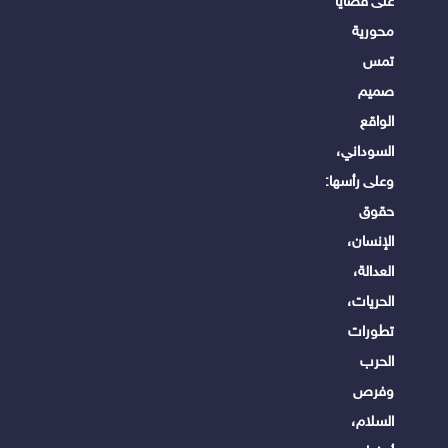
على قضايا
محورية
تمس
صميم
الواقع
السوداني،
وعلى رأسها:
حقوق
الإنسان،
العدالة،
الحريات،
تطورات
الحرب
وفرص
السلام،