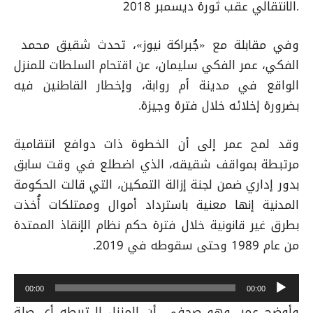
الانتقالي عقب ثورة ديسمبر 2018.
وفي مقابلة مع «جُبراكة نيوز»، تحدث شقيق محمد
الفكي، عمر الفكي سليمان، عن اقتحام السلطات للمنزل
الواقع في مدينة أم روابة، وإخطار القاطنين فيه
بضرورة إخلائه خلال فترة وجيزة.
وقد لمح عمر إلى أن الخطوة ذات دوافع انتقامية
مرتبطة بمواقف شقيقه، الذي اضطلع في وقت سابق
بدور إداري ضمن لجنة إزالة التمكين، التي قالت الحكومة
المدنية إنها معنية باسترداد أموال وممتلكات أُخذت
بطرق غير قانونية خلال فترة حكم نظام الإنقاذ الممتدة
من عام 1989 وحتى سقوطه في 2019
.
م
00:00
00:00
ش
وأوضح عمر، وهو صحفي، أن المنزل لا تربطه أي صلة