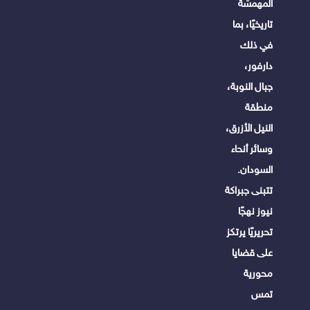
المهمشة
تاريخيًا، بما
في ذلك
دارفور،
جبال النوبة،
منطقة
النيل الأزرق،
وسائر أنحاء
السودان.
تتبنى جبراكة
نيوز نهجًا
تحريريًا يرتكز
على قضايا
محورية
تمس