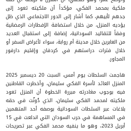
غ
ملكية بمحمد الفكي، مؤكداً أن ملكيته تعود إلى
ل
جدهم لأبيهم، كما أشار إلى الدور الاجتماعي الذي ظل
ا
يؤديه المنزل، من خلال استضافة الإفطارات الرمضانية
ل
ص
وفقاً للتقاليد السودانية، إضافة إلى استقبال العديد
و
من العابرين خلال مدينة أم روابة، سواء لأغراض السفر أو
ت
خلال فترات دراستهم في كردفان وإقليم دارفور
المجاور
.
هاجمت السلطات يوم أمس، السبت 20 ديسمبر 2025
المنزل العائد لأسرة الفكي سليمان، وأخطرت القاطنين
فيه بوجوب مغادرته مبررة الخطوة أن المنزل تعود
ملكيته لمحمد الفكي سليمان، الذي دُونّت في حقه
بلاغات عبر السلطات السودانية بوصفه أحد المتهمين
في المساهمة في حرب السودان التي اندلعت في 15
أبريل 2023، وهو ما ينفيه محمد الفكي عبر تصريحات