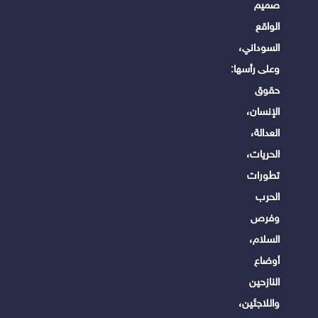
صميم
الواقع
السوداني،
وعلى رأسها:
حقوق
الإنسان،
العدالة،
الحريات،
تطورات
الحرب
وفرص
السلام،
أوضاع
النازحين
واللاجئين،