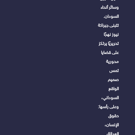
وسائر أنحاء
السودان.
تتبنى جبراكة
نيوز نهجًا
تحريريًا يرتكز
على قضايا
محورية
تمس
صميم
الواقع
السوداني،
وعلى رأسها:
حقوق
الإنسان،
العدالة،