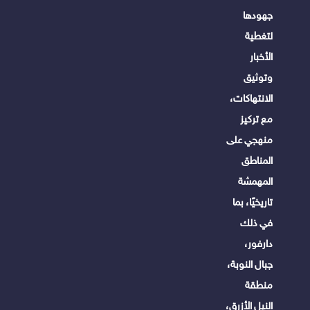
جهودها
لتغطية
الأخبار
وتوثيق
الانتهاكات،
مع تركيز
منهجي على
المناطق
المهمشة
تاريخيًا، بما
في ذلك
دارفور،
جبال النوبة،
منطقة
النيل الأزرق،