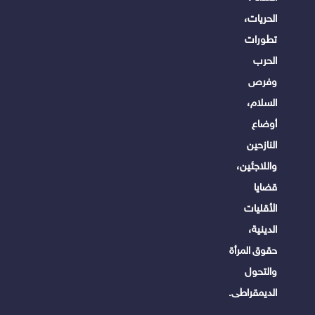
الحريات،
تطورات
الحرب
وفرص
السلام،
أوضاع
النازحين
واللاجئين،
قضايا
الأقليات
الدينية،
حقوق المرأة
والتحول
الديمقراطى.