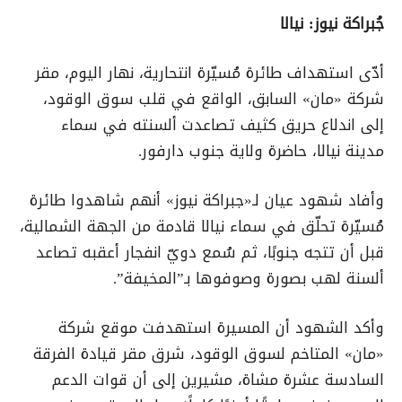
جُبراكة نيوز: نيالا
أدّى استهداف طائرة مُسيّرة انتحارية، نهار اليوم، مقر
شركة «مان» السابق، الواقع في قلب سوق الوقود،
إلى اندلاع حريق كثيف تصاعدت ألسنته في سماء
مدينة نيالا، حاضرة ولاية جنوب دارفور.
وأفاد شهود عيان لـ«جبراكة نيوز» أنهم شاهدوا طائرة
مُسيّرة تحلّق في سماء نيالا قادمة من الجهة الشمالية،
قبل أن تتجه جنوبًا، ثم سُمع دويّ انفجار أعقبه تصاعد
ألسنة لهب بصورة وصوفوها بـ”المخيفة”.
وأكد الشهود أن المسيرة استهدفت موقع شركة
«مان» المتاخم لسوق الوقود، شرق مقر قيادة الفرقة
السادسة عشرة مشاة، مشيرين إلى أن قوات الدعم