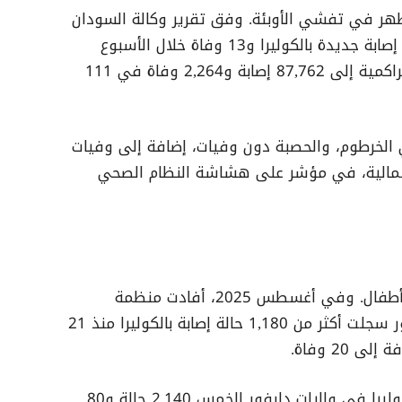
ئج الانهيار تظهر في تفشي الأوبئة. وفق تقرير وكالة السودان
للأنباء (سونا)، 15 يوليو 2025، سُجلت 674 إصابة جديدة بالكوليرا و13 وفاة خلال الأسبوع
السابع والعشرين فقط، لترتفع الحصيلة التراكمية إلى 87,762 إصابة و2,264 وفاة في 111
الخرطوم، والحصبة دون وفيات، إضافة إلى وفيات
شمالية، في مؤشر على هشاشة النظام الصحي
خلال أشهر الصيف، تزايدت المخاطر على الأطفال. وفي أغسطس 2025، أفادت منظمة
اليونيسف بأن بلدة طويلة في شمال دارفور سجلت أكثر من 1,180 حالة إصابة بالكوليرا منذ 21
حتى 30 يوليو 2025، بلغ إجمالي حالات الكوليرا في ولايات دارفور الخمس 2,140 حالة و80