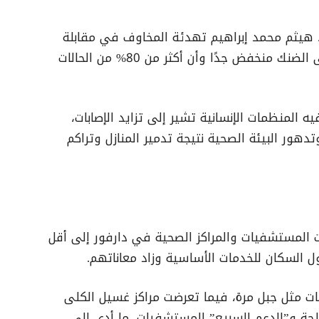
زير الصحة د. هيثم محمد إبراهيم تهدئة المخاوف في مقابلة
مع الجزيرة نت، مؤكدًا أن معدل وفيات حمى الضنك منخفض جدًا وأن أكثر من 80% من الحالات
المنظمات الإنسانية تشير إلى تزايد الإصابات،
دهور البيئة الصحية نتيجة تدمير المنازل وتراكم
ت عربية، ديسمبر 2025، تقلصت المستشفيات والمراكز الصحية في دارفور إلى أقل
 مثل جبل مرة، فيما تعرضت مراكز غسيل الكلى
حة و”الدعم السريع” المستشفيات، ما أدى إلى