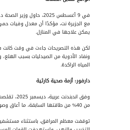
في 9 أغسطس 2025، حاول و
يمكن علاجها في المنازل.
لكن هذه التصريحات جاءت في وقت كانت فيه 
ونفاد الأدوية من الصيدليات بسبب الهلع، وت
المياه الراكدة.
دارفور: أزمة صحية كارثية
وفق اندبندن
من 40% من طاقتها السابقة، ما أعاق وصول السكان للخدمات الأساسية وزاد معاناتهم.
توقفت معظم المرافق، باستثناء مستشفيات
للتخريب والنهب. واستهدفت القوات المسل