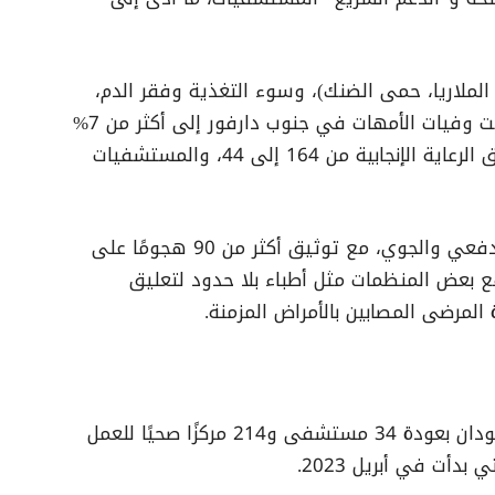
 الملاريا، حمى الضنك)، وسوء التغذية وفقر الدم،
خاصة بين الأطفال والنساء الحوامل. وارتفعت وفيات الأمهات في جنوب دارفور إلى أكثر من 7%
بين يناير وأغسطس 2024، مع تقلص مرافق الرعاية الإنجابية من 164 إلى 44، والمستشفيات
تعرضت المستشفيات لهجمات بالقصف المدفعي والجوي، مع توثيق أكثر من 90 هجومًا على
 والمدارس خلال 2024، ما دفع بعض المنظمات مثل أطباء بلا حدود لتعليق
لمرضى المصابين بالأمراض المزمنة.
في سبتمبر 2025، أفادت شبكة أطباء السودان بعودة 34 مستشفى و214 مركزًا صحيًا للعمل
دأت في أبريل 2023.