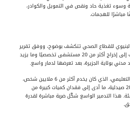
ة وسوء تغذية حاد ونقص في التمويل والكوادر،
 مباشرًا للهجمات.
امح الانهيار البنيوي للقطاع الصحي تتكشف بوضوح، ووفق تقرير
قناة الجزيرة نُشر في يناير 2025، أدت الحرب إلى إخراج أكثر من 20 مستشفى تخصصيًا وما يزيد
وأشار التقرير إلى أن مستشفى ود مدني التعليمي، الذي كان يخدم أكثر من 6 ملايين شخص،
تعرض لأضرار جسيمة، كما دُمرت أكثر من 200 صيدلية، ما أدى إلى فقدان كميات كبيرة من
بئة. هذا التدمير الواسع شكّل ضربة مباشرة لقدرة
ق.