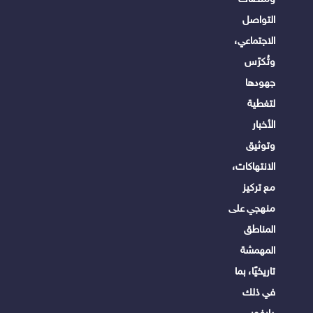
التواصل
الاجتماعي،
وتُكرّس
جهودها
لتغطية
الأخبار
وتوثيق
الانتهاكات،
مع تركيز
منهجي على
المناطق
المهمشة
تاريخيًا، بما
في ذلك
دارفور،