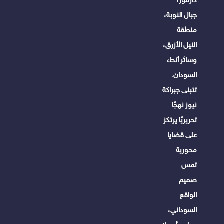
جبال النوبة،
منطقة
النيل الأزرق،
وسائر أنحاء
السودان.
تتبنى جبراكة
نيوز نهجًا
تحريريًا يرتكز
على قضايا
محورية
تمس
صميم
الواقع
السوداني،