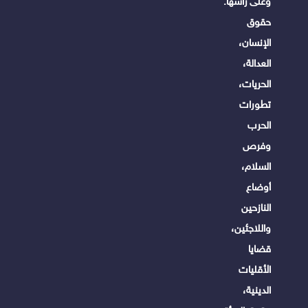
وعلى رأسها:
حقوق
الإنسان،
العدالة،
الحريات،
تطورات
الحرب
وفرص
السلام،
أوضاع
النازحين
واللاجئين،
قضايا
الأقليات
الدينية،