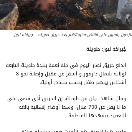
نازحون يقفون على أنقاض مخيماتهم بعد حريق طويلة – جبراكة نيوز
جُبراكة نيوز: طويلة
اندلع حريق نهار اليوم في حلة نعمة ببلدة طويلة التابعة
لولاية شمال دارفور و أسفر عن مقتل وإصابة نحو 8
أشخاص بينهم طفل بحسب مصادر أولية.
وقال شاهد عيان من طويلة، إن الحريق أدى قضى على
ما لا يقل عن 700 منزل، وسط أوضاع إنسانية بالغة
التعقيد تشهدها المنطقة.
ويُعد هذا الحريق هو الأحدث ضمن سلسلة حرائق