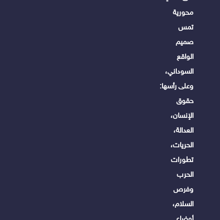
محورية
تمس
صميم
الواقع
السوداني،
وعلى رأسها:
حقوق
الإنسان،
العدالة،
الحريات،
تطورات
الحرب
وفرص
السلام،
أوضاع