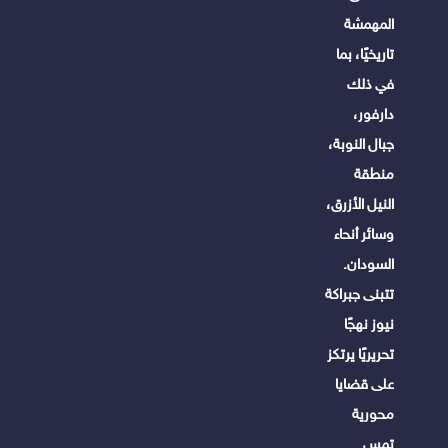
المهمشة
تاريخيًا، بما
في ذلك
دارفور،
جبال النوبة،
منطقة
النيل الأزرق،
وسائر أنحاء
السودان.
تتبنى جبراكة
نيوز نهجًا
تحريريًا يرتكز
على قضايا
محورية
تمس