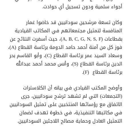
أجواء سلمية ودون تسجيل أي حوادث.
وكان تسعة مرشحين سودانيين قد خاضوا غمار
المنافسة لتمثيل مجتمعاتهم في المكاتب القيادية
بقطاعات (A, B, C, G, N, S, F)، حيث أسفرت النتائج عن
فوز كل من آمنة أحمد حامد الدومة برئاسة القطاع (A)،
وسعاد السيد عمر برئاسة القطاع (C)، وأبو القاسم بحر
الدين برئاسة القطاع (S)، وأنس محمد أحمد عبدالله
برئاسة القطاع (F).
وأوضح المكتب القيادي في بيانه أن الكلاسترات
(التجمعات) التي لم تشهد ترشح سودانيين، جرى
الاتفاق مع رؤسائها المنتخبين على تمثيل السودانيين
في مكاتبها التنفيذية، في خطوة تهدف لضمان
التمثيل العادل وحماية مصالح اللاجئين السودانيين.