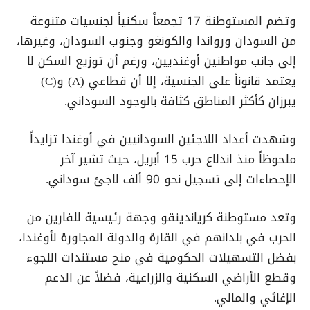
وتضم المستوطنة 17 تجمعاً سكنياً لجنسيات متنوعة
من السودان ورواندا والكونغو وجنوب السودان، وغيرها،
إلى جانب مواطنين أوغنديين، ورغم أن توزيع السكن لا
يعتمد قانوناً على الجنسية، إلا أن قطاعي (A) و(C)
يبرزان كأكثر المناطق كثافة بالوجود السوداني.
وشهدت أعداد اللاجئين السودانيين في أوغندا تزايداً
ملحوظاً منذ اندلاع حرب 15 أبريل، حيث تشير آخر
الإحصاءات إلى تسجيل نحو 90 ألف لاجئ سوداني.
وتعد مستوطنة كرياندينقو وجهة رئيسية للفارين من
الحرب في بلدانهم في القارة والدولة المجاورة لأوغندا،
بفضل التسهيلات الحكومية في منح مستندات اللجوء
وقطع الأراضي السكنية والزراعية، فضلاً عن الدعم
الإغاثي والمالي.