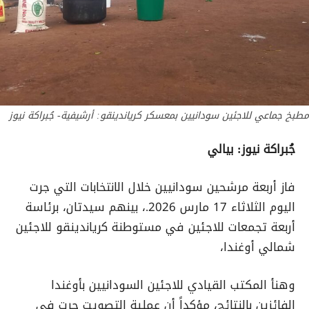
مطبخ جماعي للاجئين سودانيين بمعسكر كرياندينقو: أرشيفية- جُبراكة نيوز
جُبراكة نيوز: بيالي
فاز أربعة مرشحين سودانيين خلال الانتخابات التي جرت
اليوم الثلاثاء 17 مارس 2026.، بينهم سيدتان، برئاسة
أربعة تجمعات للاجئين في مستوطنة كرياندينقو للاجئين
شمالي أوغندا،
وهنأ المكتب القيادي للاجئين السودانيين بأوغندا
الفائزين بالنتائج، مؤكداً أن عملية التصويت جرت في