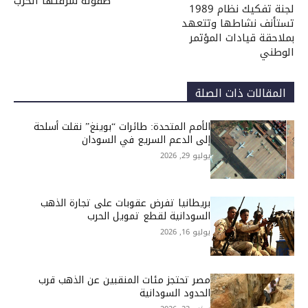
طفولة سرقتها الحرب
لجنة تفكيك نظام 1989
تستأنف نشاطها وتتعهد
بملاحقة قيادات المؤتمر
الوطني
المقالات ذات الصلة
الأمم المتحدة: طائرات “بوينغ” نقلت أسلحة
إلى الدعم السريع في السودان
يوليو 29, 2026
بريطانيا تفرض عقوبات على تجارة الذهب
السودانية لقطع تمويل الحرب
يوليو 16, 2026
مصر تحتجز مئات المنقبين عن الذهب قرب
الحدود السودانية