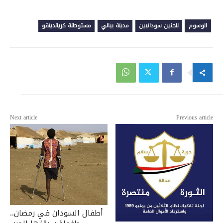
الوسوم
لاجئين سودانيين
مدينة بيالي
مستوطنة كرياندينقو
Next article
Previous article
أطفال السودان في رمضان..