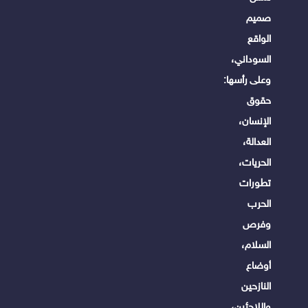
صميم
الواقع
السوداني،
وعلى رأسها:
حقوق
الإنسان،
العدالة،
الحريات،
تطورات
الحرب
وفرص
السلام،
أوضاع
النازحين
واللاجئين،