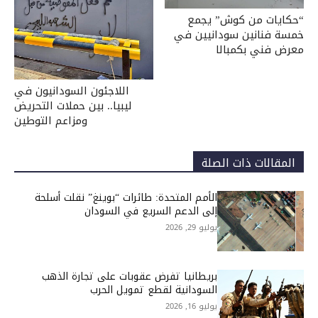
“حكايات من كوش” يجمع
خمسة فنانين سودانيين في
معرض فني بكمبالا
اللاجئون السودانيون في
ليبيا.. بين حملات التحريض
ومزاعم التوطين
المقالات ذات الصلة
الأمم المتحدة: طائرات “بوينغ” نقلت أسلحة
إلى الدعم السريع في السودان
يوليو 29, 2026
بريطانيا تفرض عقوبات على تجارة الذهب
السودانية لقطع تمويل الحرب
يوليو 16, 2026