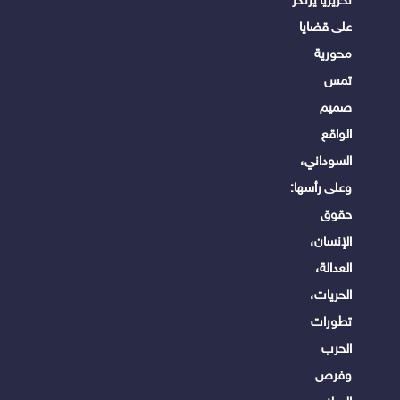
تحريريًا يرتكز
على قضايا
محورية
تمس
صميم
الواقع
السوداني،
وعلى رأسها:
حقوق
الإنسان،
العدالة،
الحريات،
تطورات
الحرب
وفرص