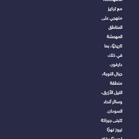
مع تركيز
منهجي على
المناطق
المهمشة
تاريخيًا، بما
في ذلك
دارفور،
جبال النوبة،
منطقة
النيل الأزرق،
وسائر أنحاء
السودان.
تتبنى جبراكة
نيوز نهجًا