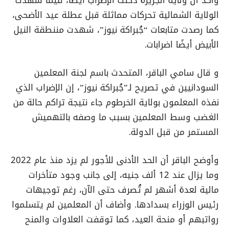
وأكد أن ولاية الجزيرة دخلت الإضراب أيضًا، فيما شهدت
الولاية الشمالية تحركات مماثلة قبل عطلة عيد الأضحى،
كما رصدت متابعات “جُبراكة نيوز”، شهدت مننطقة النيل
الأبيض أيضًا اضرابات.
و قال سامي الباقر، المتحدث باسم لجنة المعلمين
السودانيين في تصريح لـ”جُبراكة نيوز”، إن الإضراب الذي
نفذه المعلمون بولاية الخرطوم جاء نتيجة تراكم حالة من
الغضب وسط المعلمين بسبب ما وصفه بالتهميش
المستمر من قبل الدولة.
وأوضح الباقر أن الحد الأدنى للأجور لم يزد منذ عام 2022
وما يزال عند 12 ألف جنيه، إلى جانب وجود متأخرات
مالية لعدة أشهر لم تُصرف حتى الآن، رغم توجيهات
رئيس الوزراء بسدادها. وأضاف أن المعلمين لم يتسلموا
رواتبهم أو منحة العيد، كما توقفت العلاوات والمنح