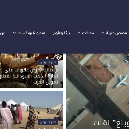
قصص خبرية
مقالات
بيئة وعلوم
فيديو & بودكاست
من 
اخبار السودان
بريطانيا تفرض عقوبات على
تجارة الذهب السودانية لقطع
تمويل الحرب
وينغ” نقلت
اخبار السودان