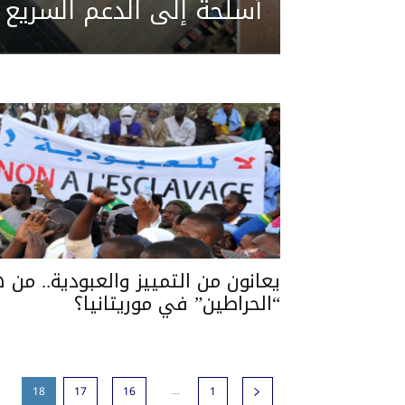
أسلحة إلى الدعم السريع
يعانون من التمييز والعبودية.. من 
“الحراطين” في موريتانيا؟
...
18
17
16
1