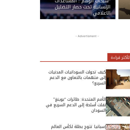
“شبكات الوهم”: المساعدات
الإنسانية تحت حصار التضليل
الاعلامي
- Advertisment -
لأكثر قراءة
كيف تحولت السودانيات المدنيات
إلى متهمات بالتعاون مع الدعم
السريع؟
الأمم المتحدة: طائرات “بوينغ”
نقلت أسلحة إلى الدعم السريع في
السودان
إسبانيا تتوج بطلة لكأس العالم