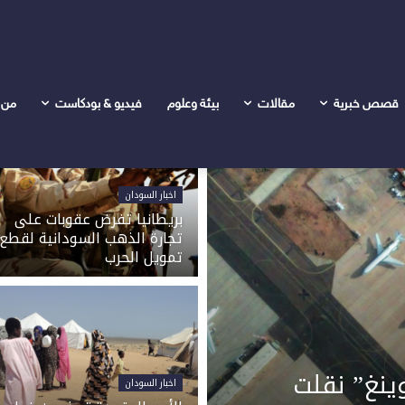
قصص خبرية
مقالات
بيئة وعلوم
فيديو & بودكاست
من 
اخبار السودان
بريطانيا تفرض عقوبات على
تجارة الذهب السودانية لقطع
تمويل الحرب
وينغ” نقلت
اخبار السودان