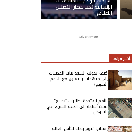
“شبكات الوهم”: المساعدات
الإنسانية تحت حصار التضليل
الاعلامي
- Advertisment -
لأكثر قراءة
كيف تحولت السودانيات المدنيات
إلى متهمات بالتعاون مع الدعم
السريع؟
الأمم المتحدة: طائرات “بوينغ”
نقلت أسلحة إلى الدعم السريع في
السودان
إسبانيا تتوج بطلة لكأس العالم