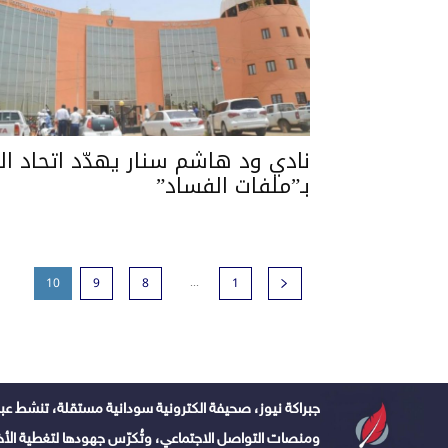
نادي ود هاشم سنار يهدّد اتحاد ال
بـ”ملفات الفساد”
...
10
9
8
1
جبراكة نيوز، صحيفة الكترونية سودانية مستقلة، تنشط عبر
ومنصات التواصل الاجتماعي، وتُكرّس جهودها لتغطية الأخبا