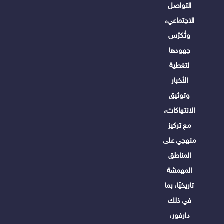
التواصل
الاجتماعي،
وتُكرّس
جهودها
لتغطية
الأخبار
وتوثيق
الانتهاكات،
مع تركيز
منهجي على
المناطق
المهمشة
تاريخيًا، بما
في ذلك
دارفور،