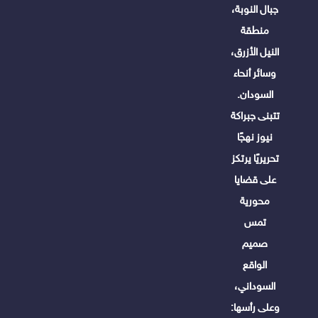
جبال النوبة،
منطقة
النيل الأزرق،
وسائر أنحاء
السودان.
تتبنى جبراكة
نيوز نهجًا
تحريريًا يرتكز
على قضايا
محورية
تمس
صميم
الواقع
السوداني،
وعلى رأسها: