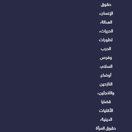
حقوق
الإنسان،
العدالة،
الحريات،
تطورات
الحرب
وفرص
السلام،
أوضاع
النازحين
واللاجئين،
قضايا
الأقليات
الدينية،
حقوق المرأة