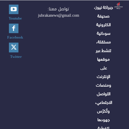
جبراكة نيوز،
تواصل معنا:
jubrakanews@gmail.com
صحيفة
Youtube
الكترونية
سودانية
Facebook
مستقلة،
تنشط عبر
Twitter
موقعها
على
الإنترنت
ومنصات
التواصل
الاجتماعي،
وتُكرّس
جهودها
لتغطية