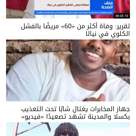
00:03:10
تقرير: وفاة أكثر من «60» مريضًا بالفشل
الكلوي في نيالا
جهاز المخابرات يغتال شابًا تحت التعذيب
بكسلا والمدينة تشهد تصعيدًا «فيديو»