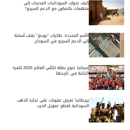
كيف تحولت السودانيات المدنيات إلى
متهمات بالتعاون مع الدعم السريع؟
الأمم المتحدة: طائرات “بوينغ” نقلت أسلحة
إلى الدعم السريع في السودان
إسبانيا تتوج بطلة لكأس العالم 2026 للمرة
الثانية في تاريخها
بريطانيا تفرض عقوبات على تجارة الذهب
السودانية لقطع تمويل الحرب