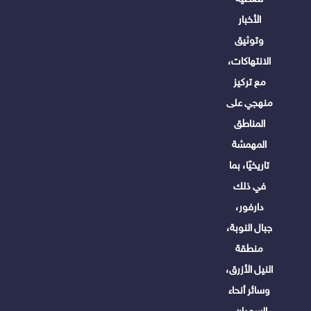
الأخبار
وتوثيق
الانتهاكات،
مع تركيز
منهجي على
المناطق
المهمشة
تاريخيًا، بما
في ذلك
دارفور،
جبال النوبة،
منطقة
النيل الأزرق،
وسائر أنحاء
السودان.