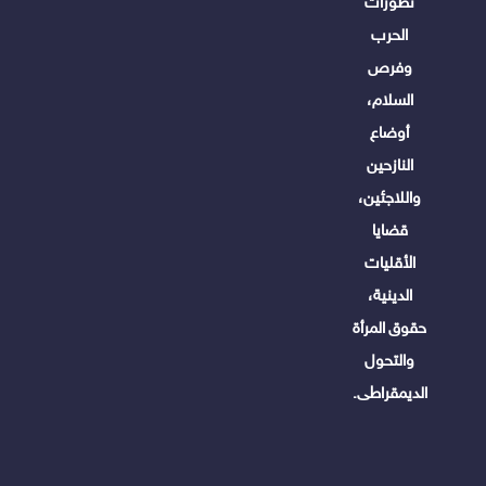
تطورات
الحرب
وفرص
السلام،
أوضاع
النازحين
واللاجئين،
قضايا
الأقليات
الدينية،
حقوق المرأة
والتحول
الديمقراطى.