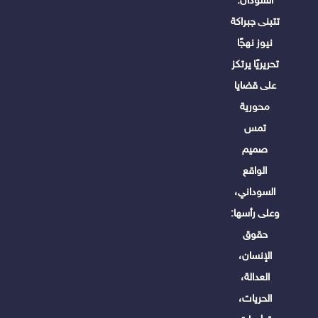
تتبنى جبراكة
نيوز نهجًا
تحريريًا يرتكز
على قضايا
محورية
تمس
صميم
الواقع
السوداني،
وعلى رأسها:
حقوق
الإنسان،
العدالة،
الحريات،