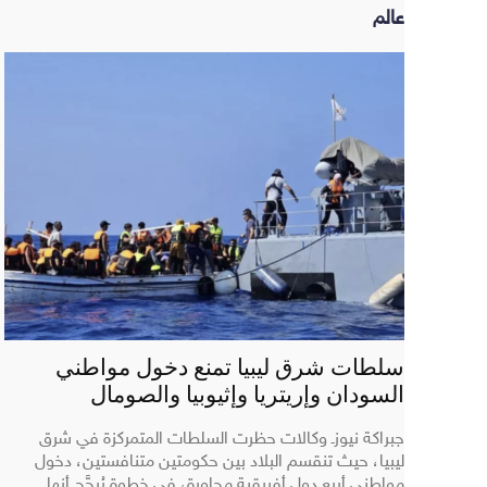
عالم
سلطات شرق ليبيا تمنع دخول مواطني
السودان وإريتريا وإثيوبيا والصومال
جبراكة نيوزـ وكالات حظرت السلطات المتمركزة في شرق
ليبيا، حيث تنقسم البلاد بين حكومتين متنافستين، دخول
مواطني أربع دول أفريقية مجاورة، في خطوة يُرجَّح أنها...