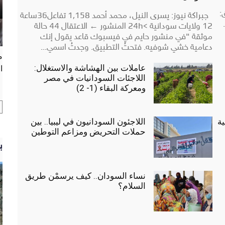
:
جبراكة نيوز: يسرى النيل، محمد أحمد 1,158 تفاعل36ساعة
12 ولايات سودانية <24h المنشور ← الاعتقال 44 حالة
موثقة "في منشور حايم في فيسبوك قاعد يقول إنك
دعامية خشي شوفيه. فتحتُ التطبيق. وجدتُ اسمي...
م
عاملات بين الهشاشة والاستغلال:
ا
اللاجئات السودانيات في مصر
ومعركة البقاء (1- 2)
ية
اللاجئون السودانيون في ليبيا.. بين
حملات التحريض ومزاعم التوطين
ب
نساء السودان.. كيف يرسمْن طريق
السلام؟