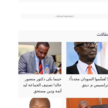
- Advertisement -
قالات
ا تُقسِّموا السودان مجدداً/
حينما بكى دكتور منصور
رانسيس م. دينق
خالد! تصنيف الجماعة ليد
آثمة ودين مستحق