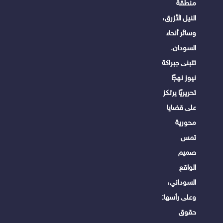
منطقة
النيل الأزرق،
وسائر أنحاء
السودان.
تتبنى جبراكة
نيوز نهجًا
تحريريًا يرتكز
على قضايا
محورية
تمس
صميم
الواقع
السوداني،
وعلى رأسها:
حقوق