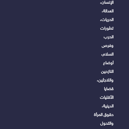
الإنسان،
العدالة،
الحريات،
تطورات
الحرب
وفرص
السلام،
أوضاع
النازحين
واللاجئين،
قضايا
الأقليات
الدينية،
حقوق المرأة
والتحول