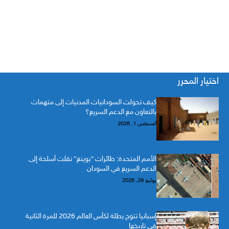
اختيار المحرر
كيف تحولت السودانيات المدنيات إلى متهمات
بالتعاون مع الدعم السريع؟
أغسطس 1, 2026
الأمم المتحدة: طائرات “بوينغ” نقلت أسلحة إلى
الدعم السريع في السودان
يوليو 29, 2026
إسبانيا تتوج بطلة لكأس العالم 2026 للمرة الثانية
في تاريخها