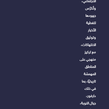
الاجتماعي،
وتُكرّس
جهودها
لتغطية
الأخبار
وتوثيق
الانتهاكات،
مع تركيز
منهجي على
المناطق
المهمشة
تاريخيًا، بما
في ذلك
دارفور،
جبال النوبة،