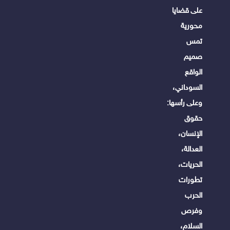
على قضايا
محورية
تمس
صميم
الواقع
السوداني،
وعلى رأسها:
حقوق
الإنسان،
العدالة،
الحريات،
تطورات
الحرب
وفرص
السلام،