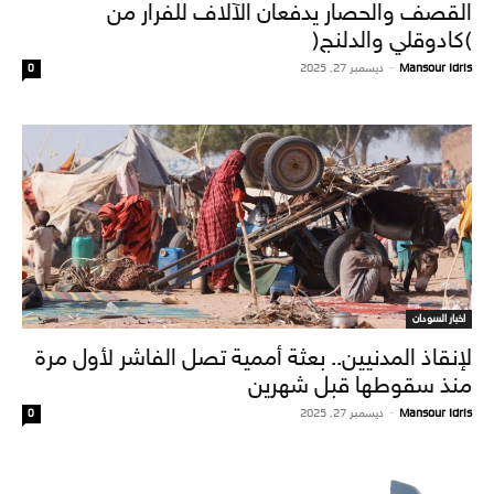
القصف والحصار يدفعان الآلاف للفرار من
(كادوقلي والدلنج)
Mansour Idris
-
ديسمبر 27, 2025
0
اخبار السودان
لإنقاذ المدنيين.. بعثة أممية تصل الفاشر لأول مرة
منذ سقوطها قبل شهرين
Mansour Idris
-
ديسمبر 27, 2025
0