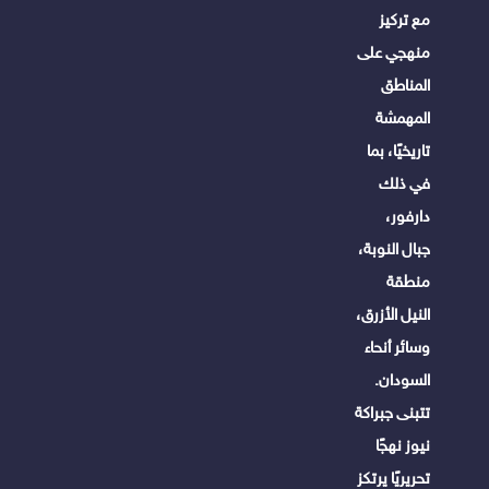
مع تركيز
منهجي على
المناطق
المهمشة
تاريخيًا، بما
في ذلك
دارفور،
جبال النوبة،
منطقة
النيل الأزرق،
وسائر أنحاء
السودان.
تتبنى جبراكة
نيوز نهجًا
تحريريًا يرتكز