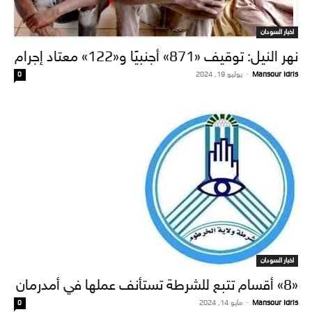
اخبار السودان
نهر النيل: توقيف «871» أجنبيًا و«122» معتاد إجرام
Mansour Idris
-
يوليو 19, 2024
0
اخبار السودان
«8» أقسام تتبع للشرطة تستأنف عملها في أمدرمان
Mansour Idris
-
مايو 14, 2024
0