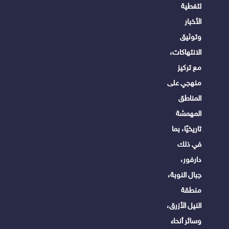
لتغطية
الأخبار
وتوثيق
الانتهاكات،
مع تركيز
منهجي على
المناطق
المهمشة
تاريخيًا، بما
في ذلك
دارفور،
جبال النوبة،
منطقة
النيل الأزرق،
وسائر أنحاء