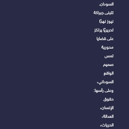
السودان.
تتبنى جبراكة
نيوز نهجًا
تحريريًا يرتكز
على قضايا
محورية
تمس
صميم
الواقع
السوداني،
وعلى رأسها:
حقوق
الإنسان،
العدالة،
الحريات،