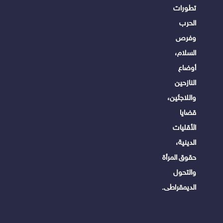
تطورات
الحرب
وفرص
السلام،
أوضاع
النازحين
واللاجئين،
قضايا
الأقليات
الدينية،
حقوق المرأة
والتحول
الديمقراطى.