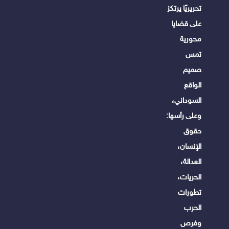
تحريريًا يرتكز
على قضايا
محورية
تمس
صميم
الواقع
السوداني،
وعلى رأسها:
حقوق
الإنسان،
العدالة،
الحريات،
تطورات
الحرب
وفرص