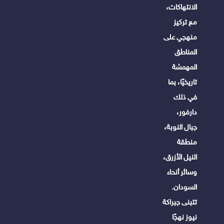
الانتهاكات،
مع تركيز
منهجي على
المناطق
المهمشة
تاريخيًا، بما
في ذلك
دارفور،
جبال النوبة،
منطقة
النيل الأزرق،
وسائر أنحاء
السودان.
تتبنى جبراكة
نيوز نهجًا