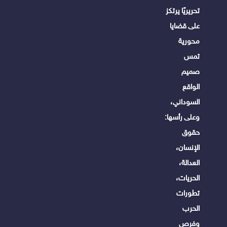
تحريريًا يرتكز
على قضايا
محورية
تمس
صميم
الواقع
السوداني،
وعلى رأسها:
حقوق
الإنسان،
العدالة،
الحريات،
تطورات
الحرب
وفرص