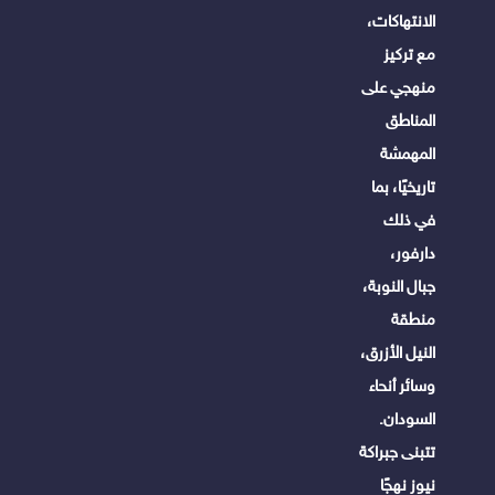
الانتهاكات،
مع تركيز
منهجي على
المناطق
المهمشة
تاريخيًا، بما
في ذلك
دارفور،
جبال النوبة،
منطقة
النيل الأزرق،
وسائر أنحاء
السودان.
تتبنى جبراكة
نيوز نهجًا