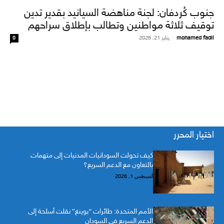
جنوب كُردفان: لجنة مناهضة السيانيد بقدير تدين
توقيف ثلاثة مواطنين وتطالب بإطلاق سراحهم
mohamed fadil
-
يناير 21, 2026
0
اختيار المحرر
كيف تحولت السودانيات المدنيات إلى متهمات
بالتعاون مع الدعم السريع؟
أغسطس 1, 2026
الأمم المتحدة: طائرات “بوينغ” نقلت أسلحة إلى
الدعم السريع في السودان