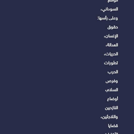
السوداني،
وعلى رأسها:
حقوق
الإنسان،
العدالة،
الحريات،
تطورات
الحرب
وفرص
السلام،
أوضاع
النازحين
واللاجئين،
قضايا