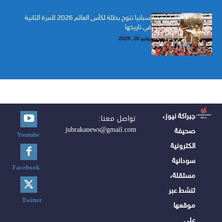
إسبانيا تتوج بطلة لكأس العالم 2026 للمرة الثانية
في تاريخها
يوليو 20, 2026
جبراكة نيوز،
تواصل معنا:
jubrakanews@gmail.com
صحيفة
Youtube
الكترونية
سودانية
Facebook
مستقلة،
تنشط عبر
Twitter
موقعها
على