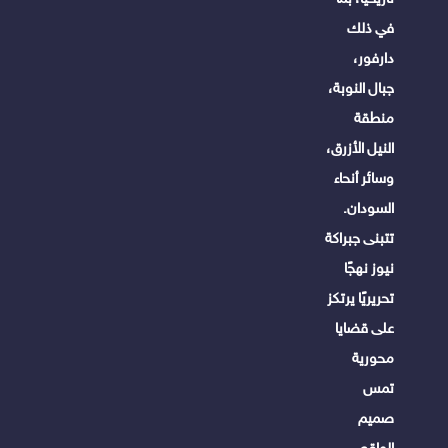
في ذلك
دارفور،
جبال النوبة،
منطقة
النيل الأزرق،
وسائر أنحاء
السودان.
تتبنى جبراكة
نيوز نهجًا
تحريريًا يرتكز
على قضايا
محورية
تمس
صميم
الواقع