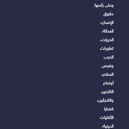
وعلى رأسها:
حقوق
الإنسان،
العدالة،
الحريات،
تطورات
الحرب
وفرص
السلام،
أوضاع
النازحين
واللاجئين،
قضايا
الأقليات
الدينية،