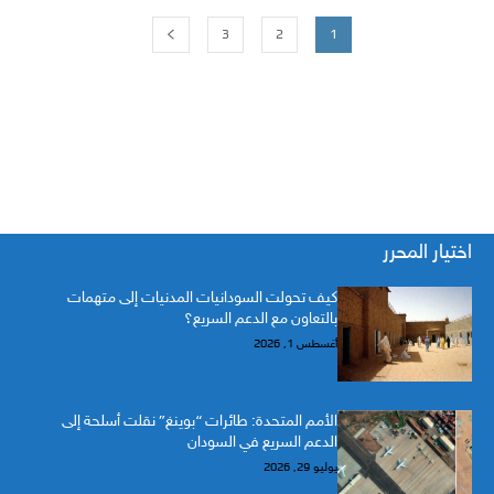
3
2
1
اختيار المحرر
كيف تحولت السودانيات المدنيات إلى متهمات
بالتعاون مع الدعم السريع؟
أغسطس 1, 2026
الأمم المتحدة: طائرات “بوينغ” نقلت أسلحة إلى
الدعم السريع في السودان
يوليو 29, 2026