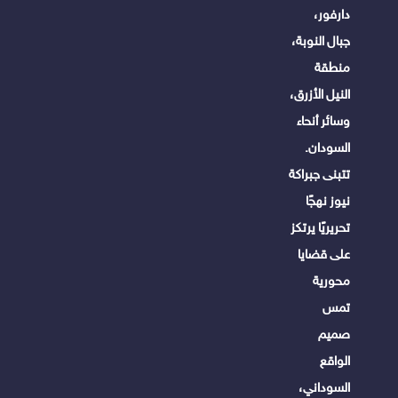
دارفور،
جبال النوبة،
منطقة
النيل الأزرق،
وسائر أنحاء
السودان.
تتبنى جبراكة
نيوز نهجًا
تحريريًا يرتكز
على قضايا
محورية
تمس
صميم
الواقع
السوداني،