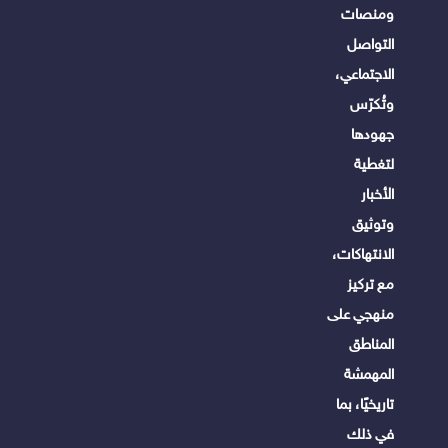
ومنصات
التواصل
الاجتماعي،
وتُكرّس
جهودها
لتغطية
الأخبار
وتوثيق
الانتهاكات،
مع تركيز
منهجي على
المناطق
المهمشة
تاريخيًا، بما
في ذلك