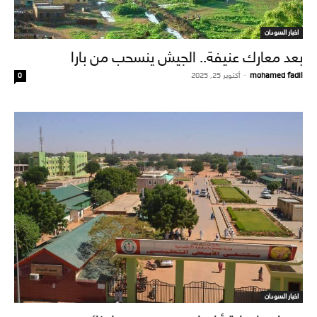
اخبار السودان
بعد معارك عنيفة.. الجيش ينسحب من بارا
mohamed fadil
-
أكتوبر 25, 2025
0
اخبار السودان