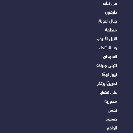
في ذلك
دارفور،
جبال النوبة،
منطقة
النيل الأزرق،
وسائر أنحاء
السودان.
تتبنى جبراكة
نيوز نهجًا
تحريريًا يرتكز
على قضايا
محورية
تمس
صميم
الواقع