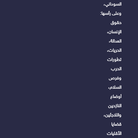
السوداني،
وعلى رأسها:
حقوق
الإنسان،
العدالة،
الحريات،
تطورات
الحرب
وفرص
السلام،
أوضاع
النازحين
واللاجئين،
قضايا
الأقليات