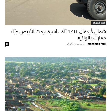
اخبار السودان
شمال كُردفان: 140 ألف أسرة نزحت للأبيض جرّاء
معارك بالولاية
mohamed fadil
-
نوفمبر 6, 2025
0