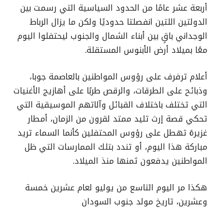
أربعة عشر عامًا من الحدود السياسية التي رسمت بين
الدولتين اللتين انفصلتا حدوديًا ولكن ما يزال الرباط
الوجداني باقٍ بين أبناء الشمال والجنوب ليحتفلوا اليوم
معًا بميلاد أرض الأبنوس المستقلة.
أعلام ترفرف على رؤوس المواطنين بالعاصمة جوبا،
وذبائح على الطرقات، والرقص طربًا على أهازيج الأغنيات
التي تختلف باختلاف القبائل وآلاتهم الموسيقية التي
تحكي قصة إرث تليد ممتد لقرون من الزمان، أمطار
غزيرة تهطل على رؤوس المحتفلين كأنما السماء تريد
مباركة هذا اليوم، أو تندد بتلك الممارسات التي ظل
المواطنين يدفعون ثمنها منذ الميلاد.
هكذا مر اليوم التاسع من يوليو لعام عشرين خمسة
وعشرين، تاريخ مولد جنوب السودان