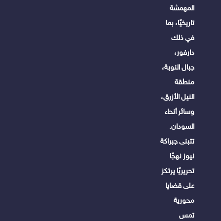
المهمشة
تاريخيًا، بما
في ذلك
دارفور،
جبال النوبة،
منطقة
النيل الأزرق،
وسائر أنحاء
السودان.
تتبنى جبراكة
نيوز نهجًا
تحريريًا يرتكز
على قضايا
محورية
تمس