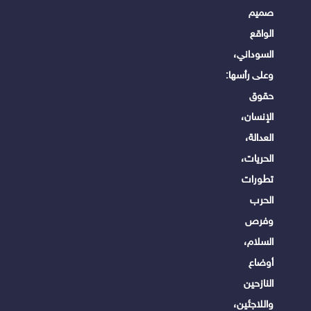
صميم
الواقع
السوداني،
وعلى رأسها:
حقوق
الإنسان،
العدالة،
الحريات،
تطورات
الحرب
وفرص
السلام،
أوضاع
النازحين
واللاجئين،