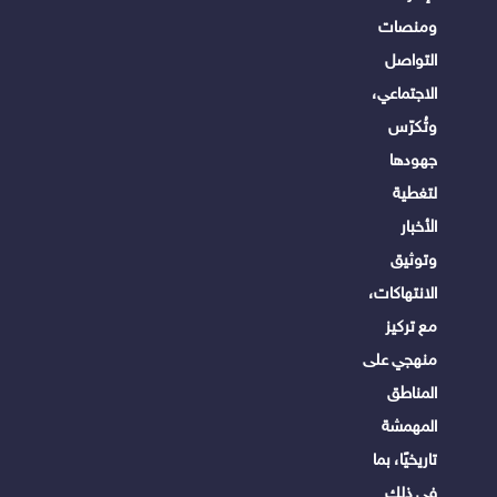
ومنصات
التواصل
الاجتماعي،
وتُكرّس
جهودها
لتغطية
الأخبار
وتوثيق
الانتهاكات،
مع تركيز
منهجي على
المناطق
المهمشة
تاريخيًا، بما
في ذلك