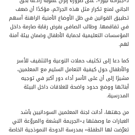
لـ«جبراكة نيوز»، على ضرورة إنزال عقوبة رادعة بحق
الجاني لمنع تكرار مثل هذه الجرائم، مؤكدًا أن ضعف
تطبيق القوانين في ظل الأوضاع الأمنية الراهنة أسهم
في تفاقمها. وطالب الصافي بفرض رقابة صارمة داخل
المؤسسات التعليمية لحماية الأطفال وضمان بيئة آمنة
لهم.
كما دعا إلى تكثيف حملات التوعية والتثقيف للأسر
والأطفال حول كيفية التعامل السليم مع المعلمين،
مشيرًا إلى أن على الأسر أداء دور أكبر في توجيه
أبنائها ووضع حدود واضحة للعلاقات داخل البيئة
المدرسية.
من جهتها، أدانت لجنة المعلمين السودانيين بأشد
العبارات ما وصفتها بـ«الجريمة البشعة والمروّعة التي
تعرّضت لها الطفلة» بمدرسة الدوحة النموذجية الخاصة