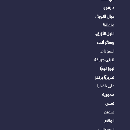
دارفور،
جبال النوبة،
منطقة
النيل الأزرق،
وسائر أنحاء
السودان.
تتبنى جبراكة
نيوز نهجًا
تحريريًا يرتكز
على قضايا
محورية
تمس
صميم
الواقع
السوداني،