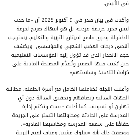
في الأبيض.
وأكدت في بيان صدر في 9 أكتوبر 2025 أن «ما حدث
ليس مجرد جريمة فردية، بل هو انتهاك صريح لحرمة
الطفولة وخرق فاضح لميثاق التربية والتعليم، يستوجب
أقصى درجات الغضب الشعبي والمؤسسي، ويكشف
حجم الانحدار الذي قد تؤول إليه المؤسسات التعليمية
حين يُغيب فيها الضمير وتُقدَّم المصلحة المادية على
كرامة التلاميذ وسلامتهم».
وأعلنت اللجنة تضامنها الكامل مع أسرة الطفلة، مطالبة
الجهات العدلية بإنصافهم وتحقيق العدالة دون أي
تهاون أو تسويف. كما أدانت «صمت وتكتم إدارة
المدرسة على الحادثة ومحاولتها التستر على الجريمة
حفاظًا على سمعة المدرسة ومكاسبها المادية»،
ووصفت ذلك بأنه «سلوك مشين ومنافٍ لقيم التربية