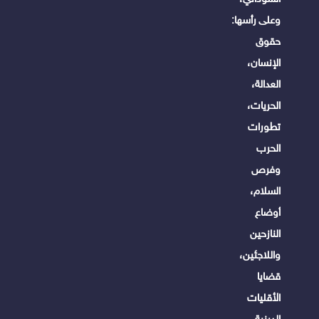
وعلى رأسها:
حقوق
الإنسان،
العدالة،
الحريات،
تطورات
الحرب
وفرص
السلام،
أوضاع
النازحين
واللاجئين،
قضايا
الأقليات
الدينية،