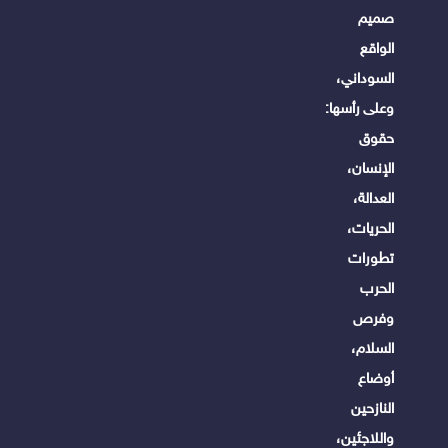
صميم
الواقع
السوداني،
وعلى رأسها:
حقوق
الإنسان،
العدالة،
الحريات،
تطورات
الحرب
وفرص
السلام،
أوضاع
النازحين
واللاجئين،