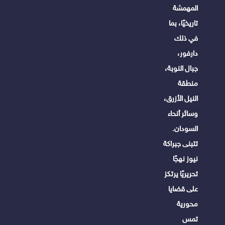
المهمشة
تاريخيًا، بما
في ذلك
دارفور،
جبال النوبة،
منطقة
النيل الأزرق،
وسائر أنحاء
السودان.
تتبنى جبراكة
نيوز نهجًا
تحريريًا يرتكز
على قضايا
محورية
تمس