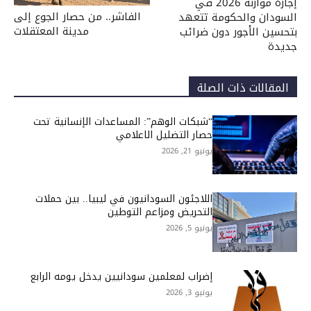
إجازة موازنة 2026 في
الفاشر.. من حصار الجوع إلى
السودان والحكومة تتعهد
مدينة المعتقلات
بتحسين الأجور دون ضرائب
جديدة
المقالات ذات الصلة
“شبكات الوهم”: المساعدات الإنسانية تحت
حصار التضليل الاعلامي
يونيو 21, 2026
اللاجئون السودانيون في ليبيا.. بين حملات
التحريض ومزاعم التوطين
يونيو 5, 2026
إضراب لمعلمين سودانيين يدخل يومه الرابع
يونيو 3, 2026