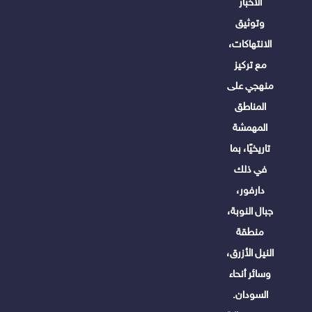
الأخبار
وتوثيق
الانتهاكات،
مع تركيز
منهجي على
المناطق
المهمشة
تاريخيًا، بما
في ذلك
دارفور،
جبال النوبة،
منطقة
النيل الأزرق،
وسائر أنحاء
السودان.