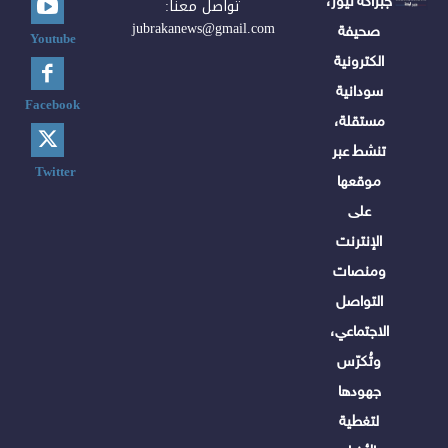
جبراكة نيوز،
تواصل معنا:
jubrakanews@gmail.com
صحيفة
Youtube
الكترونية
سودانية
Facebook
مستقلة،
تنشط عبر
Twitter
موقعها
على
الإنترنت
ومنصات
التواصل
الاجتماعي،
وتُكرّس
جهودها
لتغطية