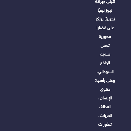
تتبنى جبراكة
نيوز نهجًا
تحريريًا يرتكز
على قضايا
محورية
تمس
صميم
الواقع
السوداني،
وعلى رأسها:
حقوق
الإنسان،
العدالة،
الحريات،
تطورات