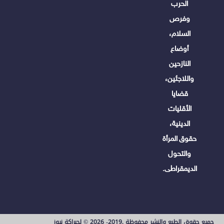
الحرب
وفرص
السلام،
أوضاع
النازحين
واللاجئين،
قضايا
الأقليات
الدينية،
حقوق المرأة
والتحول
الديمقراطى.
جميع حقوق الطبع والنشر محفوظة ,2019- 2026 © لجبراكة نيوز