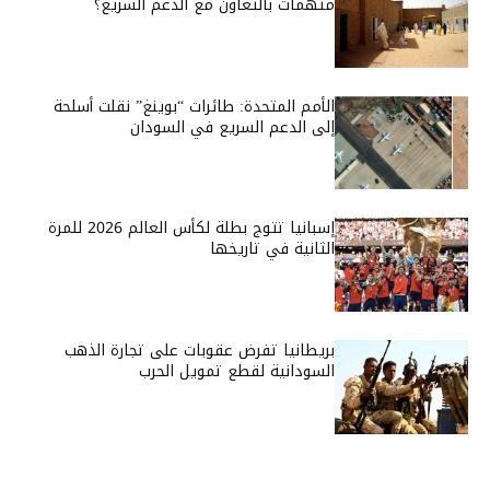
متهمات بالتعاون مع الدعم السريع؟
الأمم المتحدة: طائرات “بوينغ” نقلت أسلحة
إلى الدعم السريع في السودان
إسبانيا تتوج بطلة لكأس العالم 2026 للمرة
الثانية في تاريخها
بريطانيا تفرض عقوبات على تجارة الذهب
السودانية لقطع تمويل الحرب