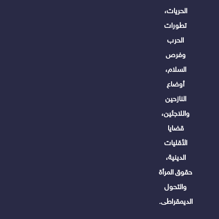
الحريات،
تطورات
الحرب
وفرص
السلام،
أوضاع
النازحين
واللاجئين،
قضايا
الأقليات
الدينية،
حقوق المرأة
والتحول
الديمقراطى.