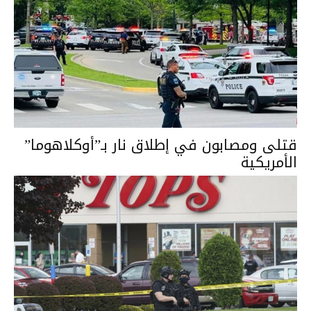
قتلى ومصابون في إطلاق نار بـ”أوكلاهوما”
الأمريكية