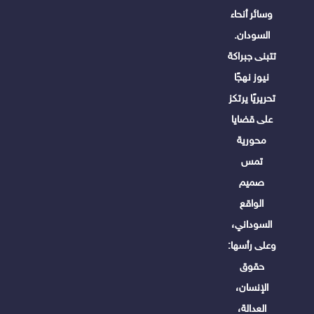
وسائر أنحاء
السودان.
تتبنى جبراكة
نيوز نهجًا
تحريريًا يرتكز
على قضايا
محورية
تمس
صميم
الواقع
السوداني،
وعلى رأسها:
حقوق
الإنسان،
العدالة،