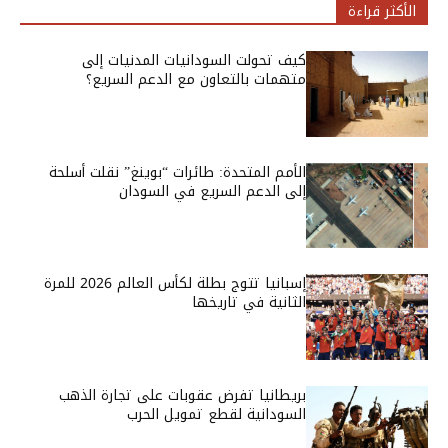
الأكثر قراءة
كيف تحولت السودانيات المدنيات إلى
متهمات بالتعاون مع الدعم السريع؟
الأمم المتحدة: طائرات “بوينغ” نقلت أسلحة
إلى الدعم السريع في السودان
إسبانيا تتوج بطلة لكأس العالم 2026 للمرة
الثانية في تاريخها
بريطانيا تفرض عقوبات على تجارة الذهب
السودانية لقطع تمويل الحرب