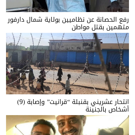
رفع الحصانة عن نظاميين بولاية شمال دارفور
متهمين بقتل مواطن
انتحار عشريني بقنبلة “قرانيت” وإصابة (9)
أشخاص بالجنينة