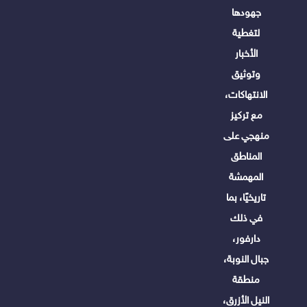
جهودها
لتغطية
الأخبار
وتوثيق
الانتهاكات،
مع تركيز
منهجي على
المناطق
المهمشة
تاريخيًا، بما
في ذلك
دارفور،
جبال النوبة،
منطقة
النيل الأزرق،