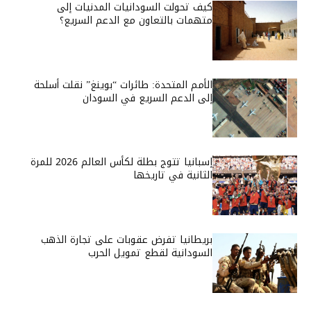
كيف تحولت السودانيات المدنيات إلى
متهمات بالتعاون مع الدعم السريع؟
الأمم المتحدة: طائرات “بوينغ” نقلت أسلحة
إلى الدعم السريع في السودان
إسبانيا تتوج بطلة لكأس العالم 2026 للمرة
الثانية في تاريخها
بريطانيا تفرض عقوبات على تجارة الذهب
السودانية لقطع تمويل الحرب