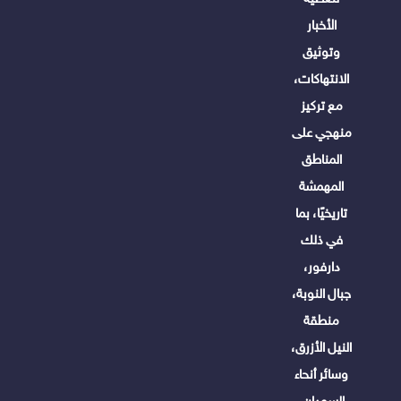
الأخبار
وتوثيق
الانتهاكات،
مع تركيز
منهجي على
المناطق
المهمشة
تاريخيًا، بما
في ذلك
دارفور،
جبال النوبة،
منطقة
النيل الأزرق،
وسائر أنحاء
السودان.