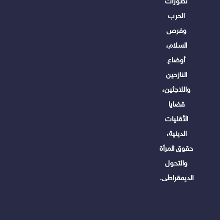
تطورات
الحرب
وفرص
السلام،
أوضاع
النازحين
واللاجئين،
قضايا
الأقليات
الدينية،
حقوق المرأة
والتحول
الديمقراطى.