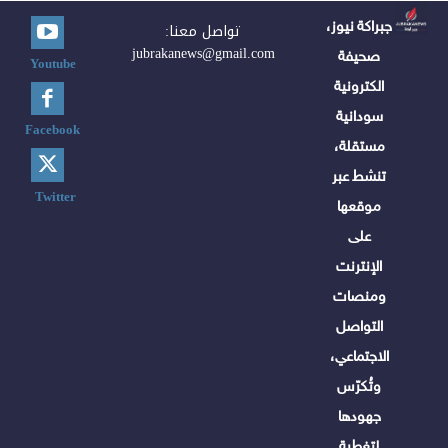
جبراكة نيوز،
تواصل معنا:
jubrakanews@gmail.com
صحيفة
Youtube
الكترونية
سودانية
Facebook
مستقلة،
تنشط عبر
Twitter
موقعها
على
الإنترنت
ومنصات
التواصل
الاجتماعي،
وتُكرّس
جهودها
لتغطية