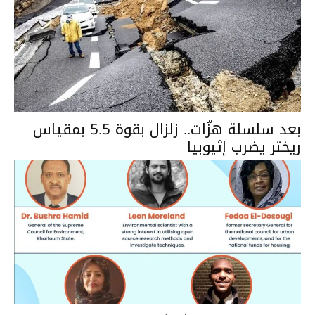
بعد سلسلة هزّات.. زلزال بقوة 5.5 بمقياس
ريختر يضرب إثيوبيا