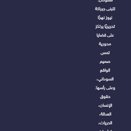
تتبنى جبراكة
نيوز نهجًا
تحريريًا يرتكز
على قضايا
محورية
تمس
صميم
الواقع
السوداني،
وعلى رأسها:
حقوق
الإنسان،
العدالة،
الحريات،