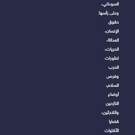
السوداني،
وعلى رأسها:
حقوق
الإنسان،
العدالة،
الحريات،
تطورات
الحرب
وفرص
السلام،
أوضاع
النازحين
واللاجئين،
قضايا
الأقليات