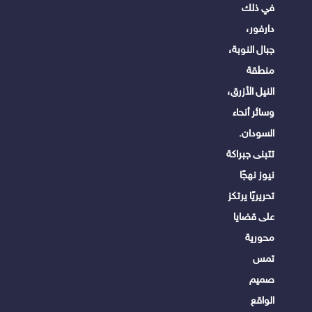
في ذلك
دارفور،
جبال النوبة،
منطقة
النيل الأزرق،
وسائر أنحاء
السودان.
تتبنى جبراكة
نيوز نهجًا
تحريريًا يرتكز
على قضايا
محورية
تمس
صميم
الواقع