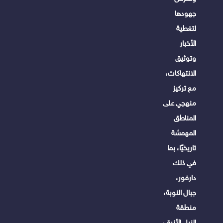
جهودها
لتغطية
الأخبار
وتوثيق
الانتهاكات،
مع تركيز
منهجي على
المناطق
المهمشة
تاريخيًا، بما
في ذلك
دارفور،
جبال النوبة،
منطقة
النيل الأزرق،