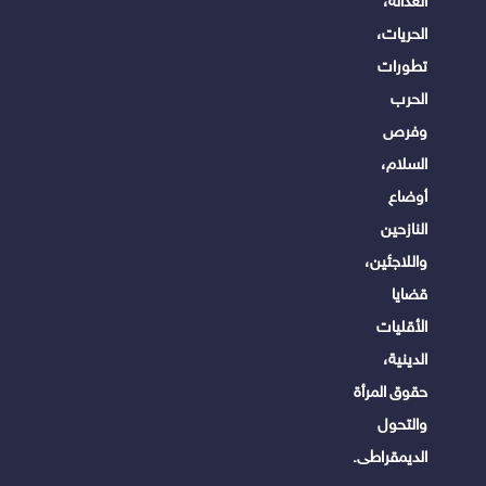
العدالة،
الحريات،
تطورات
الحرب
وفرص
السلام،
أوضاع
النازحين
واللاجئين،
قضايا
الأقليات
الدينية،
حقوق المرأة
والتحول
الديمقراطى.