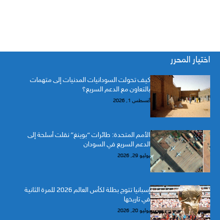
اختيار المحرر
كيف تحولت السودانيات المدنيات إلى متهمات
بالتعاون مع الدعم السريع؟
أغسطس 1, 2026
الأمم المتحدة: طائرات “بوينغ” نقلت أسلحة إلى
الدعم السريع في السودان
يوليو 29, 2026
إسبانيا تتوج بطلة لكأس العالم 2026 للمرة الثانية
في تاريخها
يوليو 20, 2026