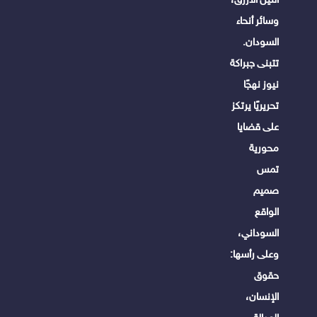
وسائر أنحاء
السودان.
تتبنى جبراكة
نيوز نهجًا
تحريريًا يرتكز
على قضايا
محورية
تمس
صميم
الواقع
السوداني،
وعلى رأسها:
حقوق
الإنسان،