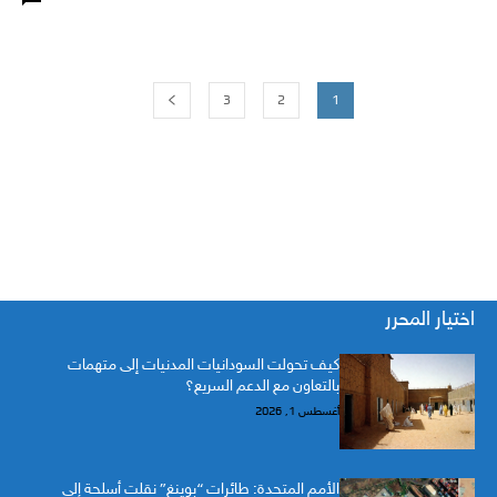
3
2
1
اختيار المحرر
كيف تحولت السودانيات المدنيات إلى متهمات
بالتعاون مع الدعم السريع؟
أغسطس 1, 2026
الأمم المتحدة: طائرات “بوينغ” نقلت أسلحة إلى