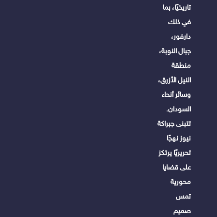
تاريخيًا، بما
في ذلك
دارفور،
جبال النوبة،
منطقة
النيل الأزرق،
وسائر أنحاء
السودان.
تتبنى جبراكة
نيوز نهجًا
تحريريًا يرتكز
على قضايا
محورية
تمس
صميم