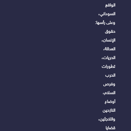
الواقع
السوداني،
وعلى رأسها:
حقوق
الإنسان،
العدالة،
الحريات،
تطورات
الحرب
وفرص
السلام،
أوضاع
النازحين
واللاجئين،
قضايا