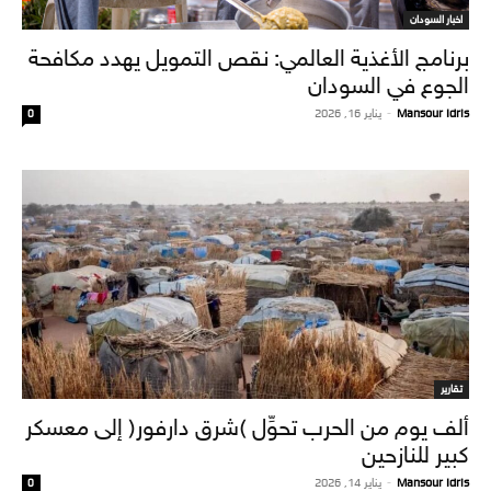
اخبار السودان
برنامج الأغذية العالمي: نقص التمويل يهدد مكافحة
الجوع في السودان
Mansour Idris
-
يناير 16, 2026
0
تقارير
ألف يوم من الحرب تحوِّل (شرق دارفور) إلى معسكر
كبير للنازحين
Mansour Idris
-
يناير 14, 2026
0