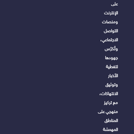
على
الإنترنت
ومنصات
التواصل
الاجتماعي،
وتُكرّس
جهودها
لتغطية
الأخبار
وتوثيق
الانتهاكات،
مع تركيز
منهجي على
المناطق
المهمشة