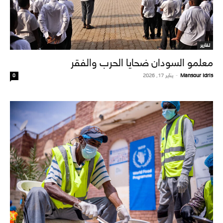
تقارير
معلمو السودان ضحايا الحرب والفقر
Mansour Idris
-
يناير 17, 2026
0