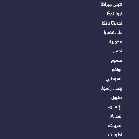
تتبنى جبراكة
نيوز نهجًا
تحريريًا يرتكز
على قضايا
محورية
تمس
صميم
الواقع
السوداني،
وعلى رأسها:
حقوق
الإنسان،
العدالة،
الحريات،
تطورات