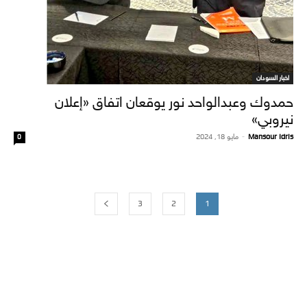
اخبار السودان
حمدوك وعبدالواحد نور يوقعان اتفاق «إعلان
نيروبي»
Mansour Idris
-
مايو 18, 2024
0
3
2
1