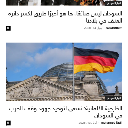
اخبار السودان
السودان ليس ضائعًا، ها هو أخيرًا طريق لكسر دائرة
العنف في بلادنا
sudanzoom
-
أبريل 14, 2026
0
اخبار السودان
الخارجية الألمانية: نسعى لتوحيد جهود وقف الحرب
في السودان
mohamed fadil
-
أبريل 13, 2026
0