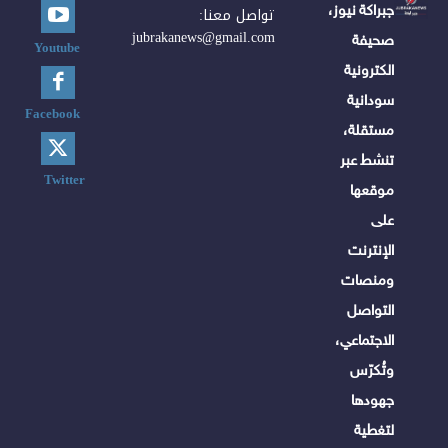
جبراكة نيوز،
تواصل معنا:
jubrakanews@gmail.com
صحيفة
Youtube
الكترونية
سودانية
Facebook
مستقلة،
تنشط عبر
Twitter
موقعها
على
الإنترنت
ومنصات
التواصل
الاجتماعي،
وتُكرّس
جهودها
لتغطية