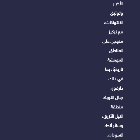
الأخبار
وتوثيق
الانتهاكات،
مع تركيز
منهجي على
المناطق
المهمشة
تاريخيًا، بما
في ذلك
دارفور،
جبال النوبة،
منطقة
النيل الأزرق،
وسائر أنحاء
السودان.