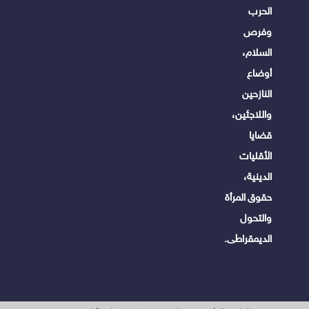
الحرب
وفرص
السلام،
أوضاع
النازحين
واللاجئين،
قضايا
الأقليات
الدينية،
حقوق المرأة
والتحول
الديمقراطى.