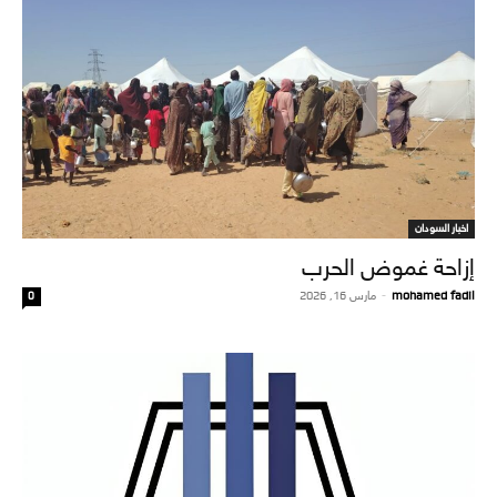
اخبار السودان
إزاحة غموض الحرب
mohamed fadil
-
مارس 16, 2026
0