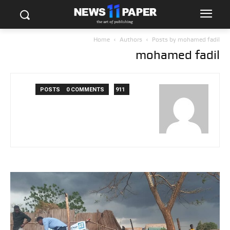
Home
Authors
Posts by mohamed fadil
mohamed fadil
0 COMMENTS
911 POSTS