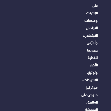
على
الإنترنت
ومنصات
التواصل
الاجتماعي،
وتُكرّس
جهودها
لتغطية
الأخبار
وتوثيق
الانتهاكات،
مع تركيز
منهجي على
المناطق
المهمشة