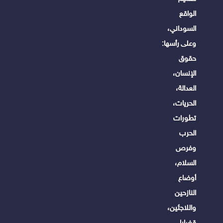
الواقع
السوداني،
وعلى رأسها:
حقوق
الإنسان،
العدالة،
الحريات،
تطورات
الحرب
وفرص
السلام،
أوضاع
النازحين
واللاجئين،
قضايا