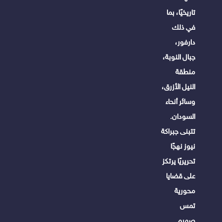
تاريخيًا، بما
في ذلك
دارفور،
جبال النوبة،
منطقة
النيل الأزرق،
وسائر أنحاء
السودان.
تتبنى جبراكة
نيوز نهجًا
تحريريًا يرتكز
على قضايا
محورية
تمس
صميم