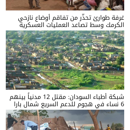
غرفة طوارئ تحذّر من تفاقم أوضاع نازحي
الكرمك وسط تصاعد العمليات العسكرية
شبكة أطباء السودان: مقتل 12 مدنياً بينهم
6 نساء في هجوم للدعم السريع شمال بارا