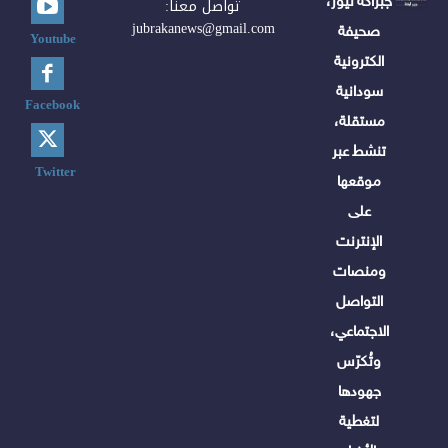
جبراكة نيوز،
تواصل معنا:
jubrakanews@gmail.com
صحيفة
Youtube
الكترونية
سودانية
Facebook
مستقلة،
تنشط عبر
Twitter
موقعها
على
الإنترنت
ومنصات
التواصل
الاجتماعي،
وتُكرّس
جهودها
لتغطية