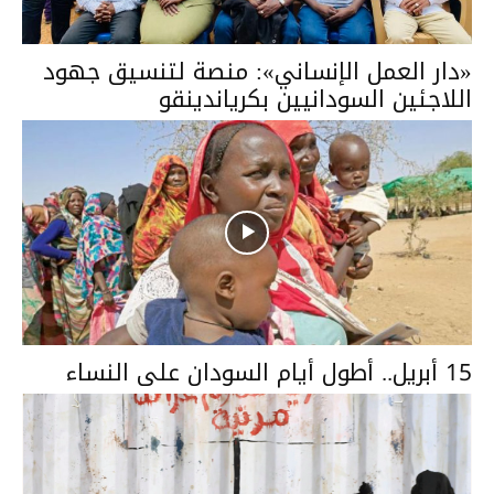
«دار العمل الإنساني»: منصة لتنسيق جهود
اللاجئين السودانيين بكرياندينقو
15 أبريل.. أطول أيام السودان على النساء