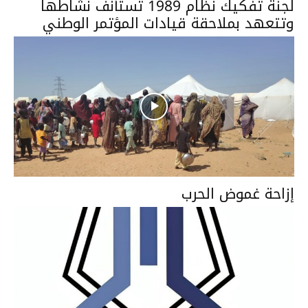
لجنة تفكيك نظام 1989 تستأنف نشاطها
وتتعهد بملاحقة قيادات المؤتمر الوطني
إزاحة غموض الحرب