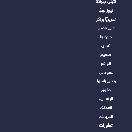
تتبنى جبراكة
نيوز نهجًا
تحريريًا يرتكز
على قضايا
محورية
تمس
صميم
الواقع
السوداني،
وعلى رأسها:
حقوق
الإنسان،
العدالة،
الحريات،
تطورات