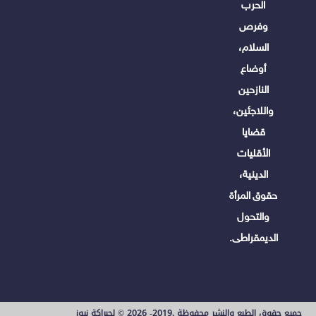
الحرب
وفرص
السلام،
أوضاع
النازحين
واللاجئين،
قضايا
الأقليات
الدينية،
حقوق المرأة
والتحول
الديمقراطى.
جميع حقوق الطبع والنشر محفوظة ,2019- 2026 © لجبراكة نيوز