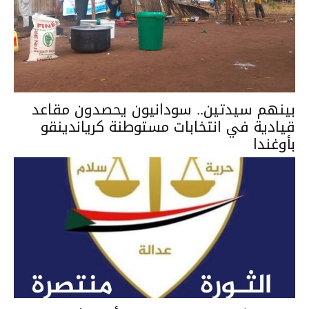
بينهم سيدتين.. سودانيون يحصدون مقاعد
قيادية في انتخابات مستوطنة كرياندينقو
بأوغندا