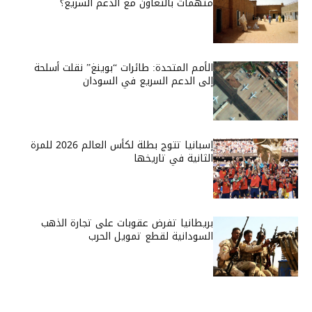
متهمات بالتعاون مع الدعم السريع؟
الأمم المتحدة: طائرات “بوينغ” نقلت أسلحة
إلى الدعم السريع في السودان
إسبانيا تتوج بطلة لكأس العالم 2026 للمرة
الثانية في تاريخها
بريطانيا تفرض عقوبات على تجارة الذهب
السودانية لقطع تمويل الحرب