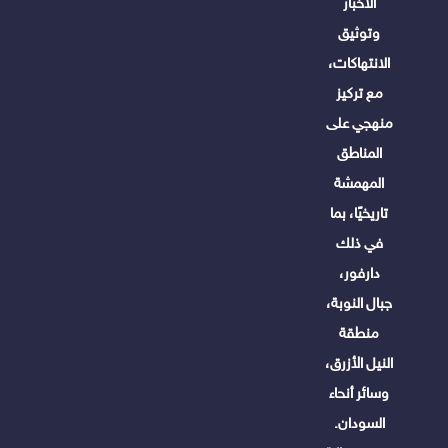
الأخبار
وتوثيق
الانتهاكات،
مع تركيز
منهجي على
المناطق
المهمشة
تاريخيًا، بما
في ذلك
دارفور،
جبال النوبة،
منطقة
النيل الأزرق،
وسائر أنحاء
السودان.