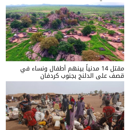
مقتل 14 مدنياً بينهم أطفال ونساء في
قصف على الدلنج بجنوب كردفان