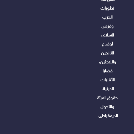
تطورات
الحرب
وفرص
السلام،
أوضاع
النازحين
واللاجئين،
قضايا
الأقليات
الدينية،
حقوق المرأة
والتحول
الديمقراطى.