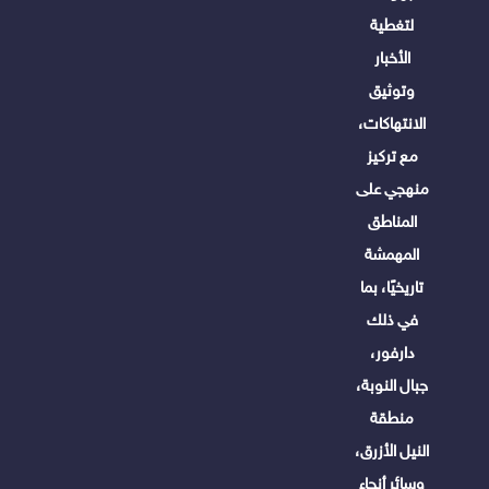
لتغطية
الأخبار
وتوثيق
الانتهاكات،
مع تركيز
منهجي على
المناطق
المهمشة
تاريخيًا، بما
في ذلك
دارفور،
جبال النوبة،
منطقة
النيل الأزرق،
وسائر أنحاء