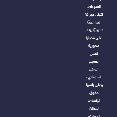
السودان.
تتبنى جبراكة
نيوز نهجًا
تحريريًا يرتكز
على قضايا
محورية
تمس
صميم
الواقع
السوداني،
وعلى رأسها:
حقوق
الإنسان،
العدالة،
الحريات،