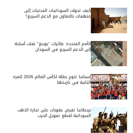
كيف تحولت السودانيات المدنيات إلى
متهمات بالتعاون مع الدعم السريع؟
الأمم المتحدة: طائرات “بوينغ” نقلت أسلحة
إلى الدعم السريع في السودان
إسبانيا تتوج بطلة لكأس العالم 2026 للمرة
الثانية في تاريخها
بريطانيا تفرض عقوبات على تجارة الذهب
السودانية لقطع تمويل الحرب