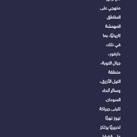
منهجي على
المناطق
المهمشة
تاريخيًا، بما
في ذلك
دارفور،
جبال النوبة،
منطقة
النيل الأزرق،
وسائر أنحاء
السودان.
تتبنى جبراكة
نيوز نهجًا
تحريريًا يرتكز
على قضايا