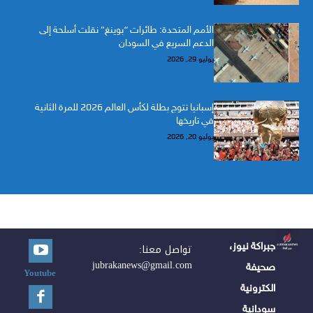
الأمم المتحدة: طائرات “بوينغ” نقلت أسلحة إلى
الدعم السريع في السودان
يوليو 29, 2026
إسبانيا تتوج بطلة لكأس العالم 2026 للمرة الثانية
في تاريخها
يوليو 20, 2026
جبراكة نيوز،
تواصل معنا:
jubrakanews@gmail.com
صحيفة
Youtube
الكترونية
سودانية