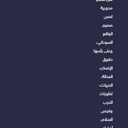
محورية
تمس
صميم
الواقع
السوداني،
وعلى رأسها:
حقوق
الإنسان،
العدالة،
الحريات،
تطورات
الحرب
وفرص
السلام،