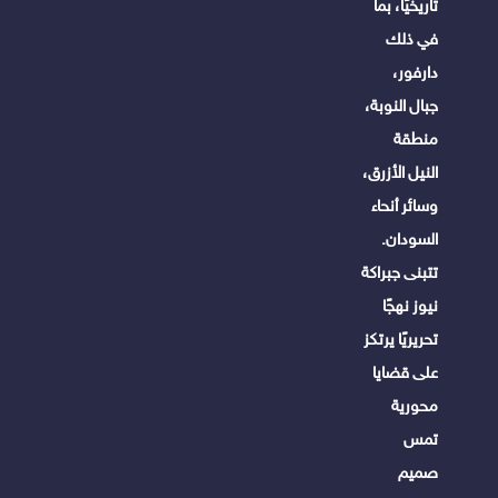
تاريخيًا، بما
في ذلك
دارفور،
جبال النوبة،
منطقة
النيل الأزرق،
وسائر أنحاء
السودان.
تتبنى جبراكة
نيوز نهجًا
تحريريًا يرتكز
على قضايا
محورية
تمس
صميم