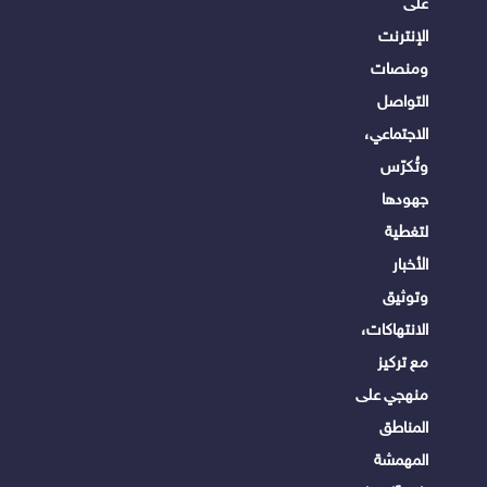
على
الإنترنت
ومنصات
التواصل
الاجتماعي،
وتُكرّس
جهودها
لتغطية
الأخبار
وتوثيق
الانتهاكات،
مع تركيز
منهجي على
المناطق
المهمشة