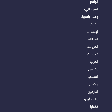
الواقع
السوداني،
وعلى رأسها:
حقوق
الإنسان،
العدالة،
الحريات،
تطورات
الحرب
وفرص
السلام،
أوضاع
النازحين
واللاجئين،
قضايا