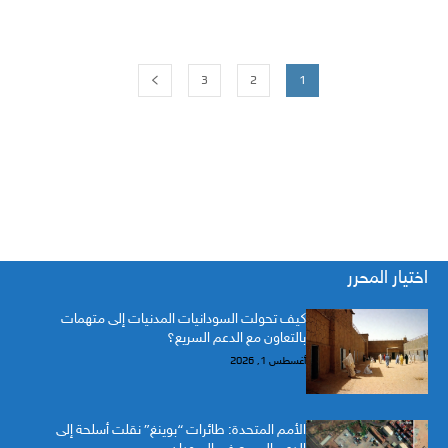
3
2
1
اختيار المحرر
كيف تحولت السودانيات المدنيات إلى متهمات
بالتعاون مع الدعم السريع؟
أغسطس 1, 2026
الأمم المتحدة: طائرات “بوينغ” نقلت أسلحة إلى