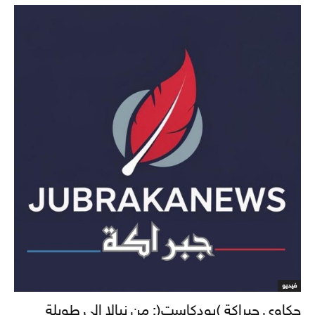
فيديو
حكاوى جبراكة (بودكاست): من نيالا إلى طويلة