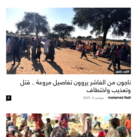
اقليم دارفور
ناجون من الفاشر يروون تفاصيل مروعة .. قتل
وتعذيب واختطاف
mohamed fadil
-
نوفمبر 2, 2025
0