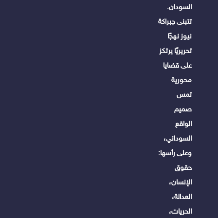
السودان.
تتبنى جبراكة
نيوز نهجًا
تحريريًا يرتكز
على قضايا
محورية
تمس
صميم
الواقع
السوداني،
وعلى رأسها:
حقوق
الإنسان،
العدالة،
الحريات،