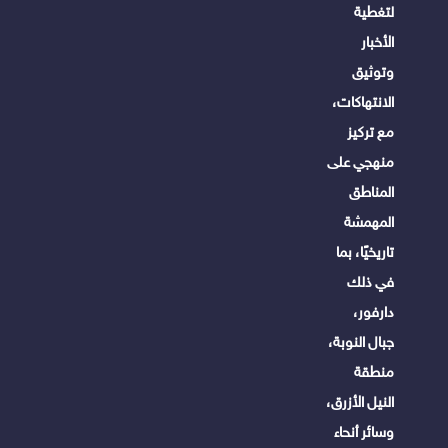
لتغطية
الأخبار
وتوثيق
الانتهاكات،
مع تركيز
منهجي على
المناطق
المهمشة
تاريخيًا، بما
في ذلك
دارفور،
جبال النوبة،
منطقة
النيل الأزرق،
وسائر أنحاء