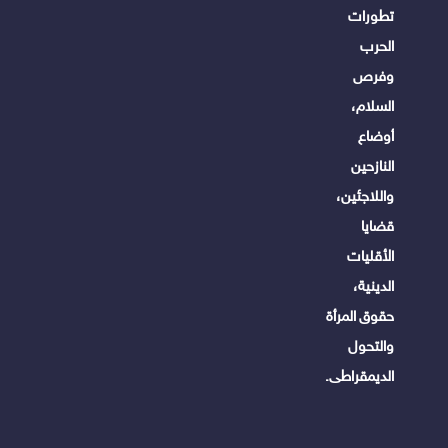
تطورات
الحرب
وفرص
السلام،
أوضاع
النازحين
واللاجئين،
قضايا
الأقليات
الدينية،
حقوق المرأة
والتحول
الديمقراطى.