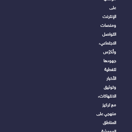
على
الإنترنت
ومنصات
التواصل
الاجتماعي،
وتُكرّس
جهودها
لتغطية
الأخبار
وتوثيق
الانتهاكات،
مع تركيز
منهجي على
المناطق
المهمشة