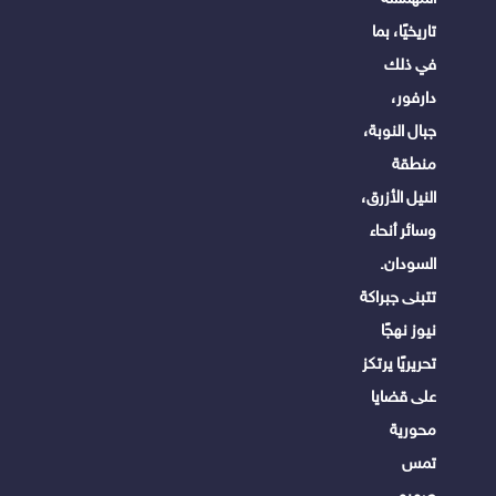
تاريخيًا، بما
في ذلك
دارفور،
جبال النوبة،
منطقة
النيل الأزرق،
وسائر أنحاء
السودان.
تتبنى جبراكة
نيوز نهجًا
تحريريًا يرتكز
على قضايا
محورية
تمس
صميم