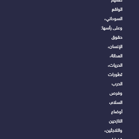
الواقع
السوداني،
وعلى رأسها:
حقوق
الإنسان،
العدالة،
الحريات،
تطورات
الحرب
وفرص
السلام،
أوضاع
النازحين
واللاجئين،