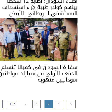
أطباء السودان: إصابة 12 شخصًا
بينهم كوادر طبية جرّاء استهداف
المستشفى البريطاني بالأبيض
سفارة السودان في كمبالا تتسلم
الدفعة الأولى من سيارات مواطنين
سودانيين منهوبة
...
157
3
2
1