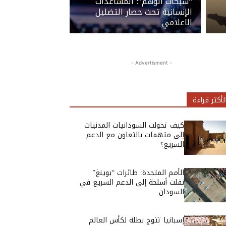
“شبكات الوهم”: المساعدات
الإنسانية تحت حصار التضليل
الاعلامي
- Advertisment -
لأكثر قراءة
كيف تحولت السودانيات المدنيات
إلى متهمات بالتعاون مع الدعم
السريع؟
الأمم المتحدة: طائرات “بوينغ”
نقلت أسلحة إلى الدعم السريع في
السودان
إسبانيا تتوج بطلة لكأس العالم