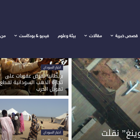
قصص خبرية
مقالات
بيئة وعلوم
فيديو & بودكاست
من 
اخبار السودان
بريطانيا تفرض عقوبات على
تجارة الذهب السودانية لقطع
تمويل الحرب
وينغ” نقلت
اخبار السودان